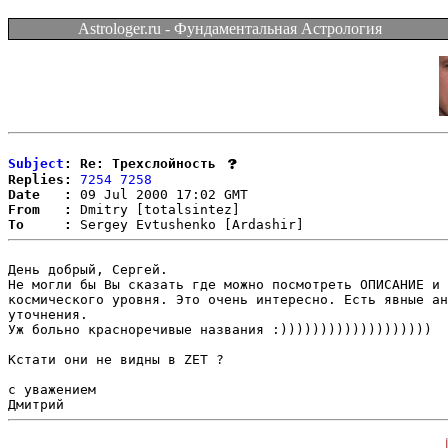
Astrologer.ru - Фундаментальная Астрология
Subject
: Re: Трехслойность
Replies:
7254
7258
Date   :
From   :
To     :
День добрый, Сергей.

Не могли бы Вы сказать где можно посмотреть ОПИСАНИЕ и 
космического уровня. Это очень интересно. Есть явные ан
уточнения.

Уж больно красноречивые названия :)))))))))))))))))))

Кстати они не видны в ZET ?

с уважением
