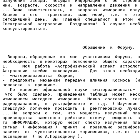
излучения  звезды,  несущая  информацию  о  ее  строени
нии,  возрасте,  скорости  и  направлении  движения  и 
... Ваша  компетентность,  в  вопросах  измерения  излу
Знаков  и  его    трактовки,  выше  моей,  т.к.  я  это
сегодняшний  день,  Вы  Главный  специалист  в  этом  н
Спектральной  астрологии.  Поздравляю!  В  случае  необ
консультироваться.

								С  большим  уваже
									Колесников
 				Обращение  к  Форуму.

  Вопросы, обращенные  ко  мне  участниками  Форума,  п
необходимость  в некоторых  пояснениях  общего  характе
1. 	Моя  работа  «Астрофизический  аспект  астрологии»  имеет  целью  снять  с 

Астрологии  клеймо  «лженауки».    Для  этого  необходи
-  «материализовать»  Зодиак;

-  предложить  механизм  передачи  влияния  Космоса  (и
человека  в  принципе.

   По  канонам  официальной  науки  «материализовать» -
 что  было  сделано.  Приведенная  таблица  может  неск
изменением  методики  измерения.  Можно  составить  так
радиодиапазоне,  в  ультрафиолете  и  т.д.  ( Изучение 
спецслужб  логичнее  проводить  в  рентгеновских  лучах
... На  вопросы  о  том,  что  мощность  излучений  пла
производства  заметного  действия  отвечу - мощность  з
та  ИНФОРМАЦИЯ,  которую  несет  спектр  излучения  пла
сигнал  ( информация )  принят  и  правильно  расшифров
зависит  от  чувствительности  «приемника», т.е. от  ст
посвящения  ( по А.Подводному ).                       