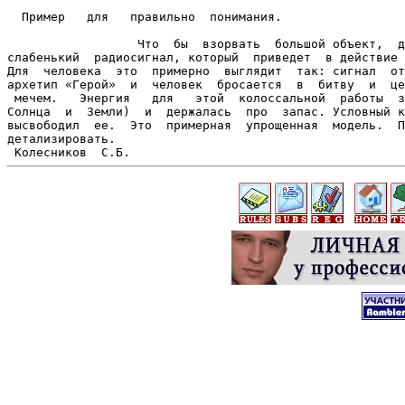
  Пример   для   правильно  понимания.                 
                  Что  бы  взорвать  большой объект,  д
слабенький  радиосигнал, который  приведет  в действие 
Для  человека  это  примерно  выглядит  так: сигнал  от
архетип «Герой»  и  человек  бросается  в  битву  и  це
 мечем.   Энергия   для   этой  колоссальной  работы  з
Солнца  и  Земли)  и  держалась  про  запас. Условный к
высвободил  ее.  Это  примерная  упрощенная  модель.  П
детализировать.                                          											С  уважени