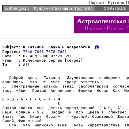
Портал "Русская 
Astrologer.ru - Фундаментальная Астрология
StarGate.Ru
Subject: К Татьяне. Наука и астрология.
Replies:
7640
7646
7678
7681
Date   :
From   :
To     :
   Добрый  день,  Татьяна!  Изумительное  сообщение, пр
Извиняюсь,  что  не  смог  сразу  ответить.

... Спектральные  классы  звезд  располагаются  согласн
так:  «Один  Бритый  Англичанин  Финики  Жевал  Как  Мо
			C					

O - B - A - F - G - K - M

			S

Внутри класса  еще  десять подразделений  ( А 0,  А1, .
Наше  Солнце - G 2.  Заодно  и  про  цвета в  спектре: 
Знать, Где  Сидит  Фазан».  ( Красный, Оранжевый, Желты
Синий, Фиолетовый ).

   Все,  что  написано  выше,  есть  характеристика  эл