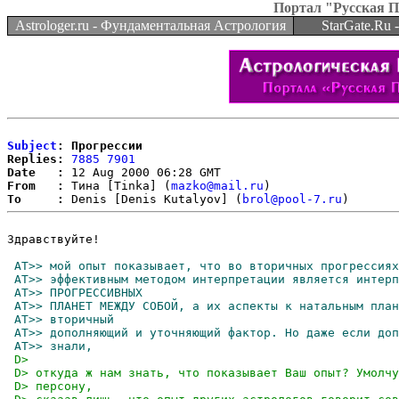
Портал "Русская 
Astrologer.ru - Фундаментальная Астрология
StarGate.Ru
Subject
: Прогрессии
Replies:
7885
7901
Date   :
From   :
 Тина [Tinka] (
mazko@mail.ru
To     :
 Denis [Denis Kutalyov] (
brol@pool-7.ru
Здравствуйте! 
