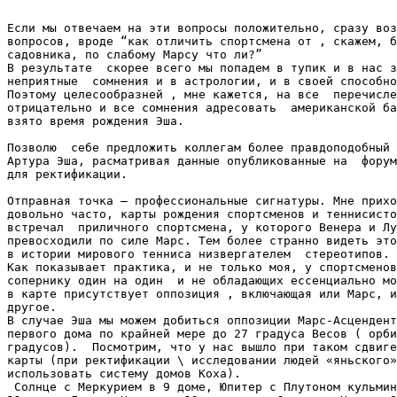
Если мы отвечаем на эти вопросы положительно, сразу воз
вопросов, вроде “как отличить спортсмена от , скажем, б
садовника, по слабому Марсу что ли?”

В результате  скорее всего мы попадем в тупик и в нас з
неприятные  сомнения и в астрологии, и в своей способно
Поэтому целесообразней , мне кажется, на все  перечисле
отрицательно и все сомнения адресовать  американской ба
взято время рождения Эша.

Позволю  себе предложить коллегам более правдоподобный 
Артура Эша, расматривая данные опубликованные на  форум
для ректификации.

Отправная точка – профессиональные сигнатуры. Мне прихо
довольно часто, карты рождения спортсменов и теннисисто
встречал  приличного спортсмена, у которого Венера и Лу
превосходили по силе Марс. Тем более странно видеть это
в истории мирового тенниса низвергателем  стереотипов.

Как показывает практика, и не только моя, у спортсменов
сопернику один на один  и не обладающих ессенциально мо
в карте присутствует оппозиция , включающая или Марс, и
другое.

В случае Эша мы можем добиться оппозиции Марс-Асцендент
первого дома по крайней мере до 27 градуса Весов ( орби
градусов).  Посмотрим, что у нас вышло при таком сдвиге
карты (при ректификации \ исследовании людей «яньского»
использовать систему домов Коха).

 Солнце с Меркурием в 9 доме, Юпитер с Плутоном кульмин