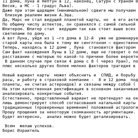
11 дома, Луна и Нептун в 12, наконец, Сатурн с Ураном 8
Весов, а МС - 1 градус Льва).

Даже при этом щадящем (минимальном) сдвиге мы получаем 
 близкую реалиям жизни А.Эша.

Да, Марс не стал ведущей планетой карты, но  в его акти
По общему числу аспектов, он сравнялся с самой сильной 
Юпитером. Юпитер стал  ведущим так как стоит выше всех 
светилами по дому.

А вот Луна, уйдя из 1 –го дома в 12-й  уже не доминируе
старой карты она была к тому же синглтоном – единственн
Теперь, находясь в 12 доме , Луна  становится фактором 
Сам факт нахождения Луны в 12 доме, еще не говорит о по
расставание с матерью по какой-то причине более вероятн
 В данном случае при связи 4 дома с 8 ( через Уран), по
плюс несколько других более мелких факторов трагедия в 
Новый вариант карты  может объяснить и  СПИД, и борьбу 
расы, и работу в страховой компании -  8 и 12 дома  под
планеты, не считая астероидов) и связаны между собой ( 
На этом качественная ректификация в основном заканчивае
анализировать конкретные события.  

Естественно, представленный вариант не претендует на ок
лишь демонстрирует способ согласования натальной карты 
традиционных (проверенных временем) положений астрологи
Прошу прощения за некоторую скомканность аргументации. 
будет интересно,  анализ можно будет детализировать.

 Всем  желаю успехов.

Борис Израитель
