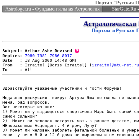
Портал "Русская 
Astrologer.ru - Фундаментальная Астрология
StarGate.Ru
Subject: Arthur Ashe Revised
Replies:
7980
7981
7986
8017
Date   :
From   :
 Izraitel [Boris Izraitel] (
izraitel@mtu-net.ru
To     :
Здравствуйте уважаемые участники и гости Форума!

Недавняя дискуссия  вокруг Артура Эша не могла не вызва
меня, ряд вопросов.

Вот некоторые из них:

1) Может ли у выдающегося спортсмена Марс быть самой сл
самой сильной? 

2)  Может ли человек потерять мать в раннем детстве, им
НЕпораженные Асцендент, 4-й дом, Луну? 

3) Может ли человек заболеть фатальной болезнью и умере
если  у него 8-й и 12-й дома не выражены и не связаны м