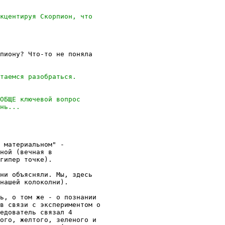
пиону? Что-то не поняла

 материальном" -

ной (вечная в

гипер точке).

ни объясняли. Мы, здесь

нашей колоколни).

ь, о том же - о познании

в связи с экспериментом о

едователь связал 4

ого, желтого, зеленого и
