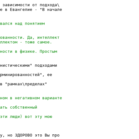
 зависимости от подхода\

е в Евангелие - "В начале

нистическими" подходами

рминированностей", ее

в "рамках\пределах"

у, но ЗДОРОВО это Вы про
