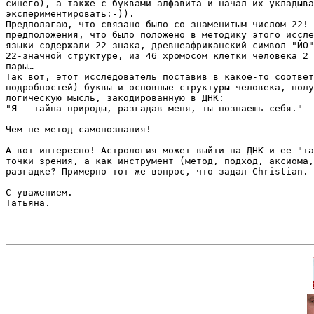
синего), а также с буквами алфавита и начал их укладыва
экспериментировать:-)).

Предполагаю, что связано было со знаменитым числом 22! 
предположения, что было положено в методику этого иссле
языки содержали 22 знака, древнеафриканский символ "ЙО"
22-значной структуре, из 46 хромосом клетки человека 2 
пары…

Так вот, этот исследователь поставив в какое-то соответ
подробностей) буквы и основные структуры человека, полу
логическую мысль, закодированную в ДНК:

"Я - тайна природы, разгадав меня, ты познаешь себя."

Чем не метод самопознания!

А вот интересно! Астрология может выйти на ДНК и ее "та
точки зрения, а как инструмент (метод, подход, аксиома,
разгадке? Примерно тот же вопрос, что задал Christian.

С уважением.

Татьяна.
