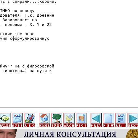
ть в спирали...(короче,

IMHO по поводу

дователя! Т.к. древние

 базировался на

- половые - X, Y и 22

ствие (не знаю

чил сформулированную

йну"? Не с философской

 гипотеза…) на пути к
