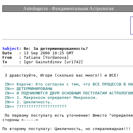
Astrologer.ru - Фундаментальная Астрология
Subject
: Re: За детерминированность?
Date   :
From   :
To     :
 З дравствуйте, Игори (сколько вас много!) и ВСЕ!

 По первому постулату есть уточнение! Вместо "определяе
стороны <----->

По второму постулату: Цикличность, но спиралевидная!!!
