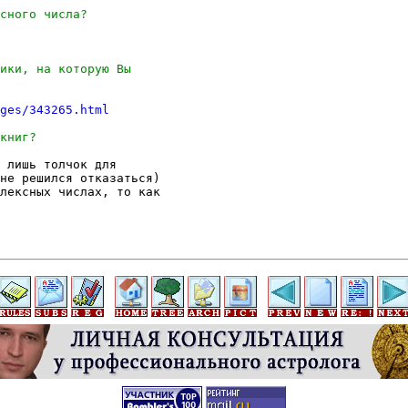
ges/343265.html
 лишь толчок для

не решился отказаться)

лексных числах, то как
