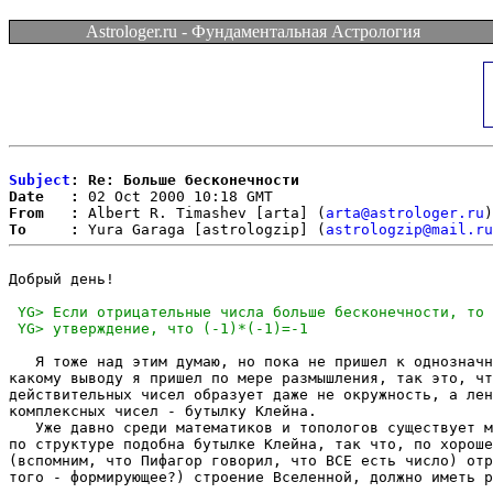
Astrologer.ru - Фундаментальная Астрология
Subject
: Re: Больше бесконечности
Date   :
From   :
 Albert R. Timashev [arta] (
arta@astrologer.ru
To     :
 Yura Garaga [astrologzip] (
astrologzip@mail.ru
Добрый день!

   Я тоже над этим думаю, но пока не пришел к однозначн
какому выводу я пришел по мере размышления, так это, чт
действительных чисел образует даже не окружность, а лен
комплексных чисел - бутылку Клейна.

   Уже давно среди математиков и топологов существует м
по структуре подобна бутылке Клейна, так что, по хороше
(вспомним, что Пифагор говорил, что ВСЕ есть число) отр
того - формирующее?) строение Вселенной, должно иметь р