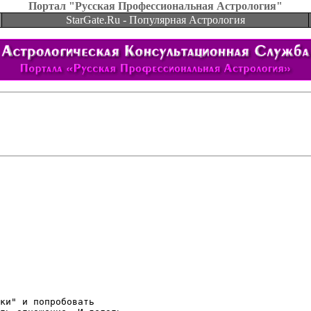
Портал "Русская Профессиональная Астрология"
StarGate.Ru - Популярная Астрология