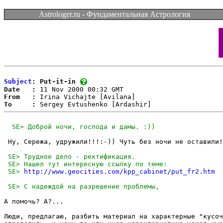
Astrologer.ru - Фундаментальная Астрология
Subject
: Put-it-in
Date   :
From   :
To     :
 Ну, Сережа, удружили!!!:-)) Чуть без ночи не оставили!

 SE> 
http://www.geocities.com/kpp_cabinet/put_fr2.htm