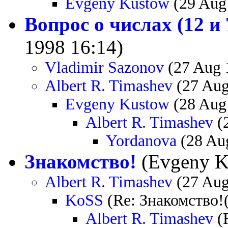
Evgeny Kustow
(29 Aug
Вопрос о числах (12 и 
1998 16:14)
Vladimir Sazonov
(27 Aug 
Albert R. Timashev
(27 Aug
Evgeny Kustow
(28 Aug
Albert R. Timashev
(
Yordanova
(28 Au
Знакомство!
(Evgeny K
Albert R. Timashev
(27 Aug
KoSS
(Re: Знакомство!(
Albert R. Timashev
(R