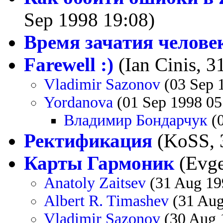
Sep 1998 19:08)
Время зачатия челове
Farewell :)
(Ian Cinis, 3
Vladimir Sazonov
(03 Sep 
Yordanova
(01 Sep 1998 05
Владимир Бондарчук
(0
Ректификация
(KoSS, 
Карты Гармоник
(Evge
Anatoly Zaitsev
(31 Aug 19
Albert R. Timashev
(31 Aug
Vladimir Sazonov
(30 Aug 