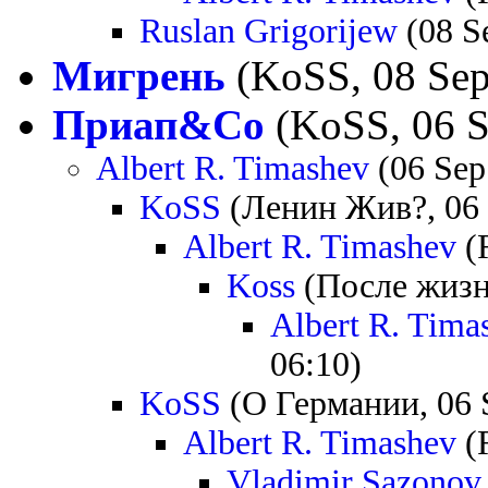
Ruslan Grigorijew
(08 S
Мигрень
(KoSS, 08 Sep
Приап&Со
(KoSS, 06 S
Albert R. Timashev
(06 Sep
KoSS
(Ленин Жив?, 06 
Albert R. Timashev
(
Koss
(После жизни
Albert R. Tima
06:10)
KoSS
(О Германии, 06 
Albert R. Timashev
(R
Vladimir Sazonov