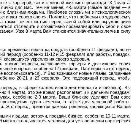
е с карьерой, так и с личной жизнью) происходят 3-4 марта,
лично для Вас. Тем не менее, 4-5 марта (самое позднее — в
й с близкими людьми. Наиболее сложными в психологическом
остигают своего апогея. Помните, что проблемы со здоровьем у
 а также нечестностью перед самой собой или окружающими
раться отследить и объективно проанализировать себя и свое
зачем. Уже 8 марта Вам становится значительно легче в силу
я временная нехватка средств (особенно 11 февраля), но не
ий период (особенно 11-12 и 15 февраля) для работы, поездок,
, касающихся укрепления своего здоровья.
ь многие вопросы, касающиеся карьеры и достижения своих
альные вопросы, особенно 17 февраля. Партнеры в этот период
те воспользоваться). У Вас возникают новые планы, связанные
собенно 20-21 и 23 февраля. Это подходящий период, чтобы
чередь, в сфере коллективной деятельности и бизнеса), Вы
но 4 марта), это же время располагает и к дальним поездкам.
уках, особенно 2-3 марта. Ваши близкие уделяют Вам свое
прохождения курса лечения, а также для успешной работы,
аля. Это период принятия важных решений, касающихся Вашей
ыми людьми, встречи, поездки, бизнес, особенно 10-11 марта.
9 марта складываются условия для установления партнерских