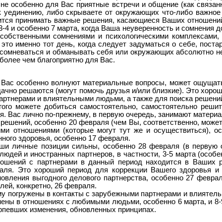
е особенно для Вас приятные встречи и общение (как связанны
 уединению, либо скрываете от окружающих что-либо важное 
дится принимать важные решения, касающиеся Ваших отношени
-4 и особенно 7 марта, когда Ваша неуверенность и сомнения д
собственными сомнениями и психологическими комплексами,
это именно тот день, когда следует задуматься о себе, поста
 сомневаться и обманывать себя или окружающих абсолютно не
 более чем благоприятно для Вас.
 Вас особенно волнуют материальные вопросы, может ощущатьс
ачно решаются (могут помочь друзья и/или близкие). Это хорош
артнерами и влиятельными людьми, а также для поиска решений
ого можете добиться самостоятельно, самостоятельно решит
я. Вас лично по-прежнему, в первую очередь, занимают матери
 решений, особенно 20 февраля (чем Вы, соответственно, може
ими отношениями (которые могут тут же и осуществиться), о
ного здоровья, особенно 17 февраля.
ши личные позиции сильны, особенно 28 февраля (в первую о
дей и иностранных партнеров, в частности, 3-5 марта (особен
ошений с партнерами в данный период находится в Ваших р
аля. Это хороший период для коррекции Вашего здоровья и 
новления выгодного делового партнерства, особенно 27 февр
лей, конкретно, 26 февраля.
му погружены в контакты с зарубежными партнерами и влиятельн
ены в отношениях с любимыми людьми, особенно 6 марта, и 8-
рпевших изменения, обновленных принципах.