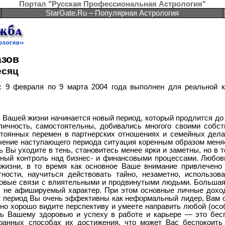
Портал "Русская Профессиональная Астрология"
StarGate.Ru – Популярная Астрология
зов
есяц
с 9 февраля по 9 марта 2004 года выполнен для реальной к
в Вашей жизни начинается новый период, который продлится до
личность, самостоятельны, добивались многого своими соб
стоянных перемен в партнерских отношениях и семейных дела
ечение наступающего периода ситуация коренным образом меняе
ь Вы уходите в тень, становитесь менее ярки и заметны, но в
ьный контроль над бизнес- и финансовыми процессами. Любов
жизни, в то время как основное Ваше внимание привлечено 
ости, научиться действовать тайно, незаметно, использов
овые связи с влиятельными и продвинутыми людьми. Большая ч
ый, не афишируемый характер. При этом основные личные дох
 период Вы очень эффективны как неформальный лидер, Вам с
нно хорошо видите перспективу и умеете направить любой (ос
ть Вашему здоровью и успеху в работе и карьере — это бесп
ранных способах их достижения, что может Вас беспокоить