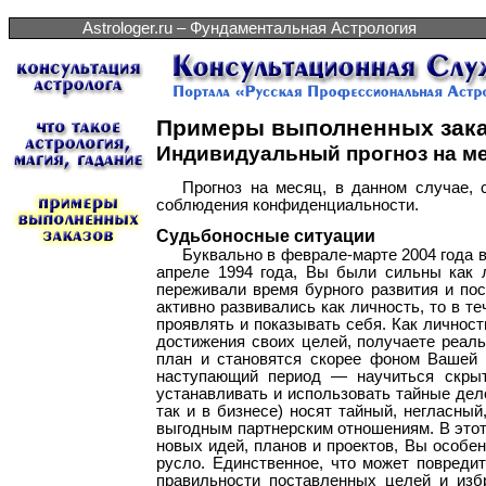
Astrologer.ru – Фундаментальная Астрология
Примеры выполненных зака
Индивидуальный прогноз на м
Прогноз на месяц, в данном случае, 
соблюдения конфиденциальности.
Судьбоносные ситуации
Буквально в феврале-марте 2004 года 
апреле 1994 года, Вы были сильны как 
переживали время бурного развития и по
активно развивались как личность, то в т
проявлять и показывать себя. Как личност
достижения своих целей, получаете реал
план и становятся скорее фоном Вашей 
наступающий период — научиться скрытн
устанавливать и использовать тайные дел
так и в бизнесе) носят тайный, негласн
выгодным партнерским отношениям. В этот
новых идей, планов и проектов, Вы особе
русло. Единственное, что может повреди
правильности поставленных целей и изб