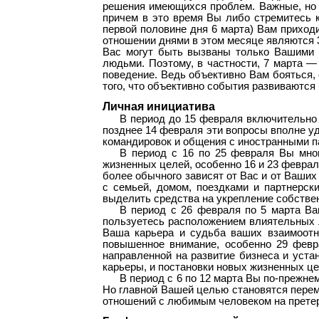
решения имеющихся проблем. Важные, но н
причем в это время Вы либо стремитесь к
первой половине дня 6 марта) Вам прихо
отношении днями в этом месяце являются 3
Вас могут быть вызваны только Вашими 
людьми. Поэтому, в частности, 7 марта — 
поведение. Ведь объективно Вам бояться,
того, что объективно события развиваются
Личная инициатива
В период до 15 февраля включительно
позднее 14 февраля эти вопросы вполне уд
командировок и общения с иностранными п
В период с 16 по 25 февраля Вы мног
жизненных целей, особенно 16 и 23 феврал
более обычного зависят от Вас и от Ваших
с семьей, домом, поездками и партнерск
выделить средства на укрепление собствен
В период с 26 февраля по 5 марта Ва
пользуетесь расположением влиятельных лю
Ваша карьера и судьба ваших взаимоотн
повышенное внимание, особенно 29 февр
направленной на развитие бизнеса и уста
карьеры, и постановки новых жизненных це
В период с 6 по 12 марта Вы по-прежне
Но главной Вашей целью становятся перем
отношений с любимым человеком на прете