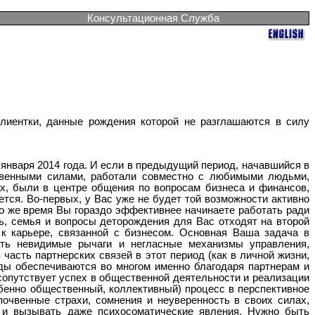
Консультационная Служба
лиентки, данные рождения которой не разглашаются в силу
 января 2014 года. И если в предыдущий период, начавшийся в
ственными силами, работали совместно с любимыми людьми,
х, были в центре общения по вопросам бизнеса и финансов,
тся. Во-первых, у Вас уже не будет той возможности активно
 то же время Вы гораздо эффективнее начинаете работать ради
ь, семья и вопросы деторождения для Вас отходят на второй
к карьере, связанной с бизнесом. Основная Ваша задача в
ать невидимые рычаги и негласные механизмы управления,
асть партнерских связей в этот период (как в личной жизни,
оды обеспечиваются во многом именно благодаря партнерам и
опутствует успех в общественной деятельности и реализации
обенно общественный, коллективный) процесс в перспективное
очвенные страхи, сомнения и неуверенность в своих силах,
 и вызывать даже психосоматические явления. Нужно быть