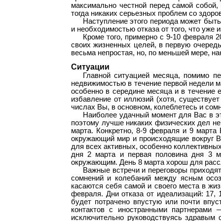
максимально честной перед самой собой, 
тогда никаких серьезных проблем со здоров
Наступление этого периода может быт
и необходимостью отказа от того, что уже 
Кроме того, примерно с 9-10 февраля 
своих жизненных целей, в первую очередь
весьма непростая, но, по меньшей мере, н
Ситуации
Главной ситуацией месяца, помимо п
недвижимостью в течение первой недели ма
особенно в середине месяца и в течение 
избавление от иллюзий (хотя, существует
числах Вы, в основном, колеблетесь и сомн
Наиболее удачный момент для Вас в э
поэтому лучше никаких физических дел не 
марта. Конкретно, 8-9 февраля и 9 марта 
окружающий мир и происходящие вокруг В
для всех активных, особенно коллективных
дня 2 марта и первая половина дня 3 м
окружающим. День 8 марта хорош для расс
Важные встречи и переговоры приходят
сомнений и колебаний между ясным осоз
касаются себя самой и своего места в жи
февраля. Дни отказа от идеализаций: 17, 
будет потрачено впустую или почти впус
контактов с иностранными партнерами 
исключительно руководствуясь здравым 