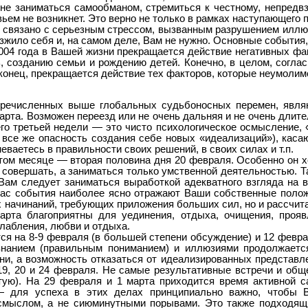
не заниматься самообманом, стремиться к честному, непредвз
ьем не возникнет. Это верно не только в рамках наступающего п
ь связано с серьезным стрессом, вызванным разрушением иллю
изжило себя и, на самом деле, Вам не нужно. Основные события,
2004 года в Вашей жизни прекращается действие негативных ф
, созданию семьи и рождению детей. Конечно, в целом, согла
аконец, прекращается действие тех факторов, которые неумолимо
еречисленных выше глобальных судьбоносных перемен, явля
рта. Возможен переезд или не очень дальняя и не очень длител
его третьей недели — это чисто психологическое осмысление, 
 все же опасность создания себе новых «идеализаций»), кас
еваетесь в правильности своих решений, в своих силах и т.п.
том месяце — вторая половина дня 20 февраля. Особенно он 
совершать, а заниматься только умственной деятельностью. Та
Вам следует заниматься выработкой адекватного взгляда на вс
ас события наиболее ясно отражают Ваши собственные полож
 начинаний, требующих приложения больших сил, но и рассчита
арта благоприятны для уединения, отдыха, очищения, прояв
лабления, любви и отдыха.
ся на 8-9 февраля (в большей степени обсуждение) и 12 февра
нанием (правильным пониманием) и иллюзиями продолжается
зни, а возможность отказаться от идеализированных представл
19, 20 и 24 февраля. Не самые результативные встречи и обще
тую). На 29 февраля и 1 марта приходится время активной 
— для успеха в этих делах принципиально важно, чтобы В
смыслом, а не сиюминутными порывами. Это также подходящи