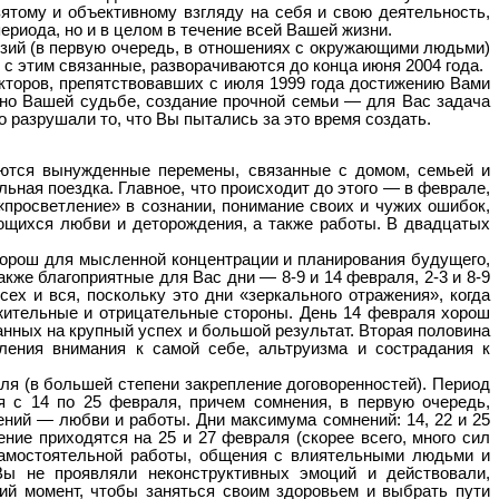
ятому и объективному взгляду на себя и свою деятельность,
ериода, но и в целом в течение всей Вашей жизни.
зий (в первую очередь, в отношениях с окружающими людьми)
 с этим связанные, разворачиваются до конца июня 2004 года.
акторов, препятствовавших с июля 1999 года достижению Вами
сно Вашей судьбе, создание прочной семьи — для Вас задача
 разрушали то, что Вы пытались за это время создать.
ются вынужденные перемены, связанные с домом, семьей и
ьная поездка. Главное, что происходит до этого — в феврале,
«просветление» в сознании, понимание своих и чужих ошибок,
ающихся любви и деторождения, а также работы. В двадцатых
хорош для мысленной концентрации и планирования будущего,
кже благоприятные для Вас дни — 8-9 и 14 февраля, 2-3 и 8-9
ех и вся, поскольку это дни «зеркального отражения», когда
ительные и отрицательные стороны. День 14 февраля хорош
нных на крупный успех и большой результат. Вторая половина
ления внимания к самой себе, альтруизма и сострадания к
ля (в большей степени закрепление договоренностей). Период
 с 14 по 25 февраля, причем сомнения, в первую очередь,
ений — любви и работы. Дни максимума сомнений: 14, 22 и 25
ние приходятся на 25 и 27 февраля (скорее всего, много сил
самостоятельной работы, общения с влиятельными людьми и
ы не проявляли неконструктивных эмоций и действовали,
й момент, чтобы заняться своим здоровьем и выбрать пути