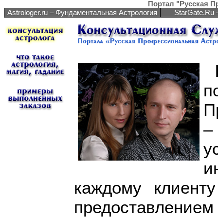
Портал "Русская П
Astrologer.ru – Фундаментальная Астрология
StarGate.Ru
П
–
у
и
каждому клиент
предоставлением 