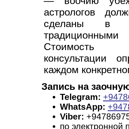
— воочию убеж
астрологов дол
сделаны в с
традиционными
Стоимость п
консультации о
каждом конкретно
Запись на заочну
Telegram:
+9478
WhatsApp:
+947
Viber:
+9478697
по электронной 