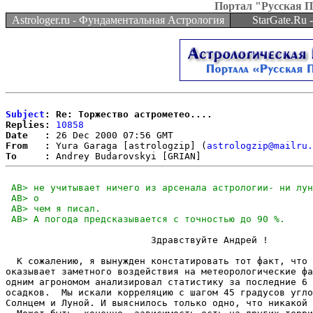
Портал "Русская 
Astrologer.ru - Фундаментальная Астрология
StarGate.Ru
Subject
: Re: Торжество астрометео....
Replies:
10858
Date   :
From   :
 Yura Garaga [astrologzip] (
astrologzip@mailru.
To     :
                          Здравствуйте Андрей !

  К сожалению, я вынужден констатировать тот факт, что 
оказывает заметного воздействия на метеорологические фа
одним агрономом анализировал статистику за последние 6 
осадков.  Мы искали корреляцию с шагом 45 градусов угло
Солнцем и Луной. И выяснилось только одно, что никакой 