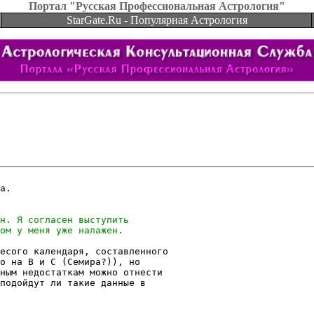
Портал "Русская Профессиональная Астрология"
StarGate.Ru - Популярная Астрология
а.

есого календаря, составленного

о на В и С (Семира?)), но 

ным недостаткам можно отнести

подойдут ли такие данные в 
