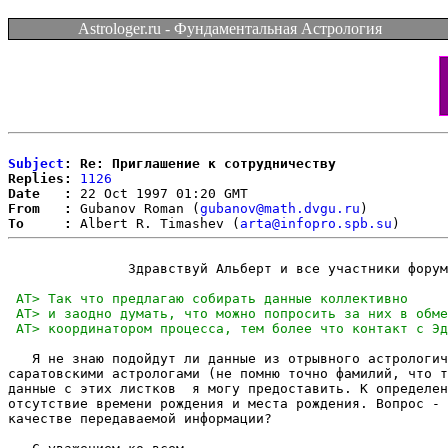
Astrologer.ru - Фундаментальная Астрология
Subject
: Re: Приглашение к сотрудничеству
Replies:
1126
Date   :
From   :
 Gubanov Roman (
gubanov@math.dvgu.ru
To     :
 Albert R. Timashev (
arta@infopro.spb.su
               Здравствуй Альберт и все участники форум
   Я не знаю подойдут ли данные из отрывного астрологич
саратовскими астрологами (не помню точно фамилий, что т
данные с этих листков  я могу предоставить. К определен
отсутствие времени рождения и места рождения. Вопрос - 
качестве передаваемой информации?
