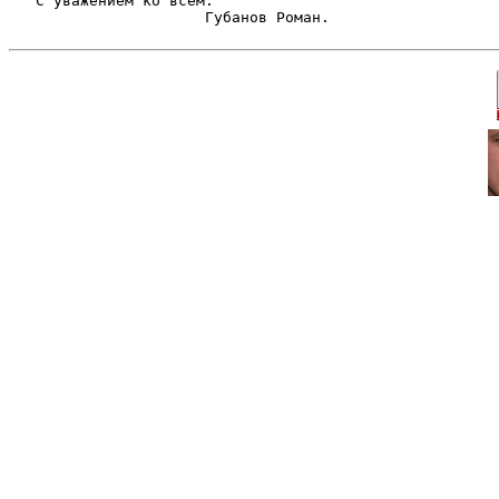
   С уважением ко всем. 

                      Губанов Роман.     
