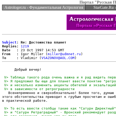
Портал "Русская 
Astrologer.ru - Фундаментальная Астрология
StarGate.Ru
Subject
: Re: Достоинства планет
Replies:
1219
Date   :
From   :
 Igor Miller (
miller@udmnet.ru
To     :
 Vladimir (
VSAZONOV@AOL.COM
      Добрый вечер!

   Всенепременно и сверхобязательно! Более того, думаю 
этого обстоятельства приводит к грубым просчетам и ошиб
в практической работе.
