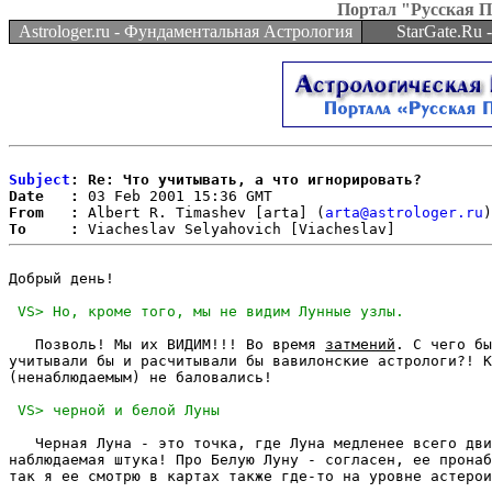
Портал "Русская 
Astrologer.ru - Фундаментальная Астрология
StarGate.Ru
Subject
: Re: Что учитывать, а что игнорировать?
Date   :
From   :
 Albert R. Timashev [arta] (
arta@astrologer.ru
To     :
Добрый день!

   Позволь! Мы их ВИДИМ!!! Во время 
затмений
. С чего бы
учитывали бы и расчитывали бы вавилонские астрологи?! К
(ненаблюдаемым) не баловались!

   Черная Луна - это точка, где Луна медленее всего дви
наблюдаемая штука! Про Белую Луну - согласен, ее пронаб
так я ее смотрю в картах также где-то на уровне астерои