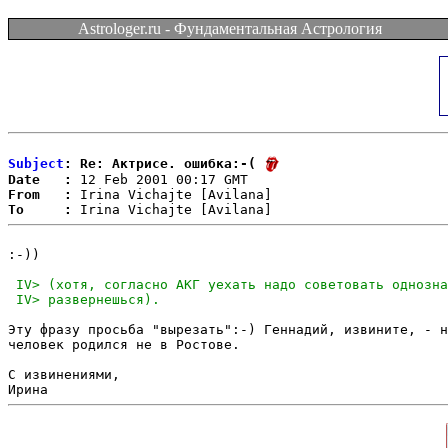
Astrologer.ru - Фундаментальная Астрология
Subject
: Re: Актрисе. ошибка:-(
Date   :
From   :
To     :
:-))

Эту фразу просьба "вырезать":-) Геннадий, извините, - н
человек родился не в Ростове.

С извинениями,
