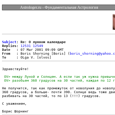
Astrologer.ru - Фундаментальная Астрология
Subject
: Re: О лунном календаре
Replies:
12531
12549
Date   :
From   :
 Boris Shorning [Boris] (
boris_shorning@yahoo.c
To     :
Здравствуйте!

Не получится, так как промежуток от новолуния до новолу
360 градусов, а больше- почти 390. Солнце ведь тоже дви
разбивать на 30 частей, то по 13 (!!!) градусов.

С уважением,
