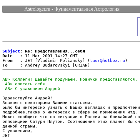
Astrologer.ru - Фундаментальная Астрология
Subject
: Re: Представления...себя
Date   :
From   :
 JET [Vladimir Poliansky] (
taur@hotbox.ru
To     :
Здравствуйте Андрей!

Знаком с некоторыми Вашими статьями.

Было бы интересно узнать о Ваших взглядах и предпочтени
подробнее,также о интересах в сфере ее применения итд.

Может сообщите что по ситуации в России на ближайший го
оппозицией Сатурн Плутон. Соотношения этих планет Вы сч
данной страны.

С уважением,
