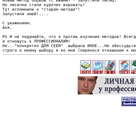
Новый метод борьбы (с ежами) - запустили лисиц!

Но лисички стали курочек воровать!

Тут вспомнили о "старом методе"!

Запустили змей!....

С уважением.

Аня.

PS И не подумайте, что я против изучения методов! Всегд
и отношусь к ПРОФЕССИОНАЛАМ!

Но..."конкретно ДЛЯ СЕБЯ"  выбрала ИНОЕ...Не обессудьте