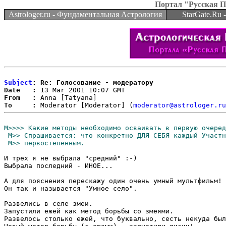
Портал "Русская 
Astrologer.ru - Фундаментальная Астрология
StarGate.Ru
Subject
: Re: Голосование - модератору
Date   :
From   :
To     :
 Moderator [Moderator] (
moderator@astrologer.ru
И трех я не выбрала "средний" :-)

Выбрала последний - ИНОЕ...

А для пояснения перескажу один очень умный мультфильм!

Он так и называется "Умное село".

Развелись в селе змеи.

Запустили ежей как метод борьбы со змеями.

Развелось столько ежей, что буквально, сесть некуда был