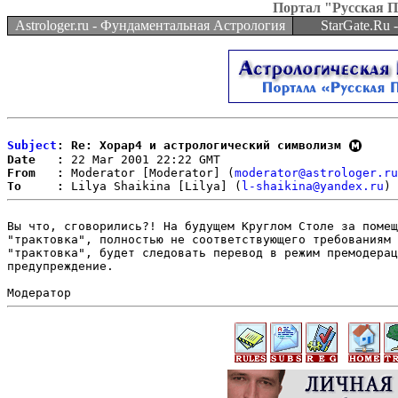
Портал "Русская 
Astrologer.ru - Фундаментальная Астрология
StarGate.Ru
Subject
: Re: Хорар4 и астрологический символизм
Date   :
From   :
 Moderator [Moderator] (
moderator@astrologer.ru
To     :
 Lilya Shaikina [Lilya] (
l-shaikina@yandex.ru
Вы что, сговорились?! На будущем Круглом Столе за помещ
"трактовка", полностью не соответствующего требованиям 
"трактовка", будет следовать перевод в режим премодерац
предупреждение.
