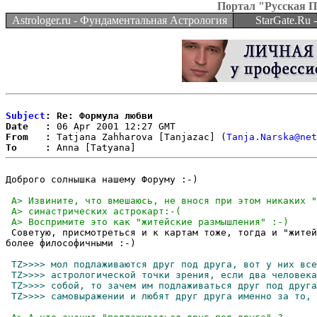
Портал "Русская 
Astrologer.ru - Фундаментальная Астрология
StarGate.Ru
Subject
: Re: Формула любви
Date   :
From   :
 Tatjana Zahharova [Tanjazac] (
Tanja.Narska@net
To     :
Доброго солнышка нашему Форуму :-)

 Советую, присмотреться и к картам тоже, тогда и "житей
более философичными :-)
