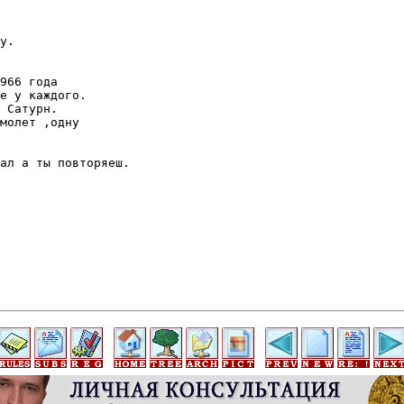
966 года

е у каждого.

 Сатурн.

молет ,одну

ал а ты повторяеш.
