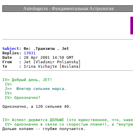
Astrologer.ru - Фундаментальная Астрология
Subject
: Re: .Транзиты . Jet
Replies:
13931
Date   :
From   :
To     :
Однозначно, а 120 сильнее 40.

Дольше копаем -- глубже получается.
