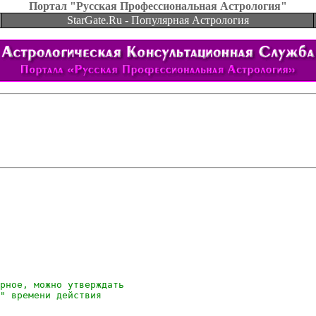
Портал "Русская Профессиональная Астрология"
StarGate.Ru - Популярная Астрология