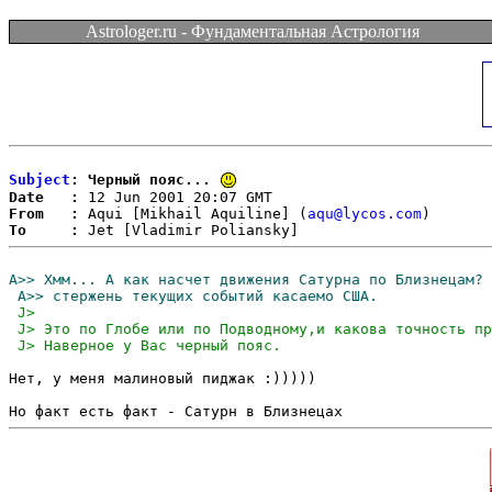
Astrologer.ru - Фундаментальная Астрология
Subject
: Черный пояс...
Date   :
From   :
 Aqui [Mikhail Aquiline] (
aqu@lycos.com
To     :
Нет, у меня малиновый пиджак :)))))
