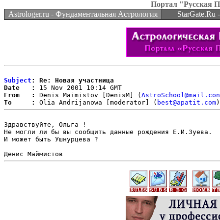
Портал "Русская 
Astrologer.ru - Фундаментальная Астрология
StarGate.Ru
Subject
: Re: Новая участница
Date   :
From   :
 Denis Maimistov [DenisM] (
AstroSchool@mail.con
To     :
 Olia Andrijanowa [moderator] (
best@apatit.com
Здравствуйте, Ольга ! 

Не могли ли бы вы сообщить данные рождения Е.И.Зуева. 

И может быть Ушнурцева ?
