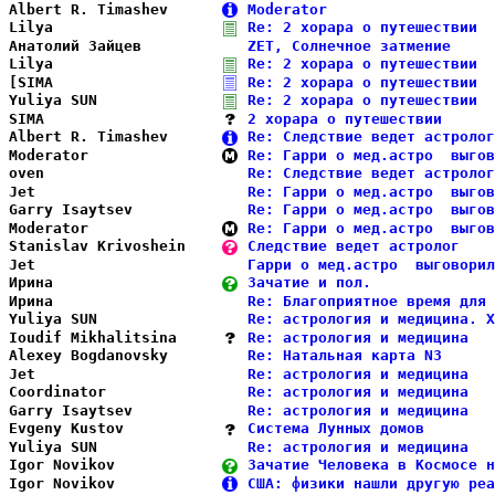
Albert R. Timashev      
Moderator                   
Lilya                   
Re: 2 хорара о путешествии  
Анатолий Зайцев         
ZET, Солнечное затмение     
Lilya                   
Re: 2 хорара о путешествии  
[SIMA                   
Re: 2 хорара о путешествии  
Yuliya SUN              
Re: 2 хорара о путешествии  
SIMA                    
2 хорара о путешествии      
Albert R. Timashev      
Re: Следствие ведет астролог
Moderator               
Re: Гарри о мед.астро  выгов
oven                    
Re: Следствие ведет астролог
Jet                     
Re: Гарри о мед.астро  выгов
Garry Isaytsev          
Re: Гарри о мед.астро  выгов
Moderator               
Re: Гарри о мед.астро  выгов
Stanislav Krivoshein    
Следствие ведет астролог    
Jet                     
Гарри о мед.астро  выговорил
Ирина                   
Зачатие и пол.              
Ирина                   
Re: Благоприятное время для 
Yuliya SUN              
Re: астрология и медицина. Х
Ioudif Mikhalitsina     
Re: астрология и медицина   
Alexey Bogdanovsky      
Re: Натальная карта N3      
Jet                     
Re: астрология и медицина   
Coordinator             
Re: астрология и медицина   
Garry Isaytsev          
Re: астрология и медицина   
Evgeny Kustov           
Система Лунных домов        
Yuliya SUN              
Re: астрология и медицина   
Igor Novikov            
Зачатие Человека в Космосе н
Igor Novikov            
США: физики нашли другую реа