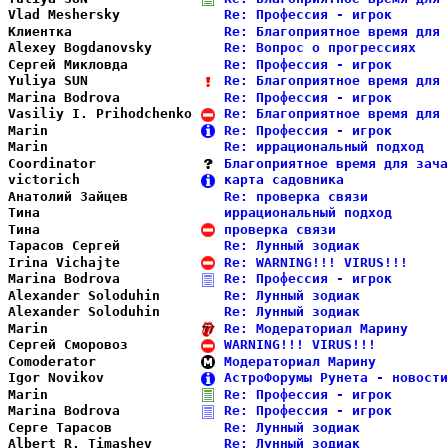
Vlad Meshersky          
Re: Профессия - игрок       
Клиентка                
Re: Благоприятное время для 
Alexey Bogdanovsky      
Re: Вопрос о прогрессиях    
Сергей Микловда         
Re: Профессия - игрок       
Yuliya SUN              
Re: Благоприятное время для 
Marina Bodrova          
Re: Профессия - игрок       
Vasiliy I. Prihodchenko 
Re: Благоприятное время для 
Marin                   
Re: Профессия - игрок       
Marin                   
Re: иррациональный подход   
Coordinator             
Благоприятное время для зача
victorich               
карта садовника             
Анатолий Зайцев         
Re: проверка связи          
Тина                    
иррациональный подход       
Тина                    
проверка связи              
Тарасов Сергей          
Re: Лунный зодиак           
Irina Vichajte          
Re: WARNING!!! VIRUS!!!     
Marina Bodrova          
Re: Профессия - игрок       
Alexander Soloduhin     
Re: Лунный зодиак           
Alexander Soloduhin     
Re: Лунный зодиак           
Marin                   
Re: Модераториал Марину     
Сергей Сморовоз         
WARNING!!! VIRUS!!!         
Comoderator             
Модераториал Марину         
Igor Novikov            
АстроФорумы Рунета - новости
Marin                   
Re: Профессия - игрок       
Marina Bodrova          
Re: Профессия - игрок       
Серге Тарасов           
Re: Лунный зодиак           
Albert R. Timashev      
Re: Лунный зодиак           