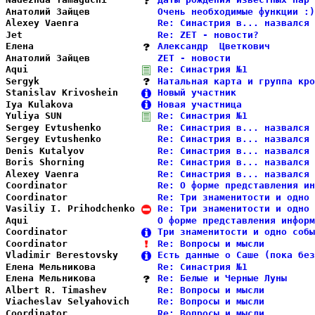
Анатолий Зайцев         
Очень необходимые функции :)
Alexey Vaenra           
Re: Синастрия в... назвался 
Jet                     
Re: ZET - новости?          
Елена                   
Александр  Цветкович        
Анатолий Зайцев         
ZET - новости               
Aqui                    
Re: Синастрия №1            
Sergyk                  
Натальная карта и группа кро
Stanislav Krivoshein    
Новый участник              
Iya Kulakova            
Новая участница             
Yuliya SUN              
Re: Синастрия №1            
Sergey Evtushenko       
Re: Синастрия в... назвался 
Sergey Evtushenko       
Re: Синастрия в... назвался 
Denis Kutalyov          
Re: Синастрия в... назвался 
Boris Shorning          
Re: Синастрия в... назвался 
Alexey Vaenra           
Re: Синастрия в... назвался 
Coordinator             
Re: О форме представления ин
Coordinator             
Re: Три знаменитости и одно 
Vasiliy I. Prihodchenko 
Re: Три знаменитости и одно 
Aqui                    
О форме представления информ
Coordinator             
Три знаменитости и одно собы
Coordinator             
Re: Вопросы и мысли         
Vladimir Berestovsky    
Есть данные о Саше (пока без
Елена Мельникова        
Re: Синастрия №1            
Елена Мельникова        
Re: Белые и Черные Луны     
Albert R. Timashev      
Re: Вопросы и мысли         
Viacheslav Selyahovich  
Re: Вопросы и мысли         
Coordinator             
Re: Вопросы и мысли         