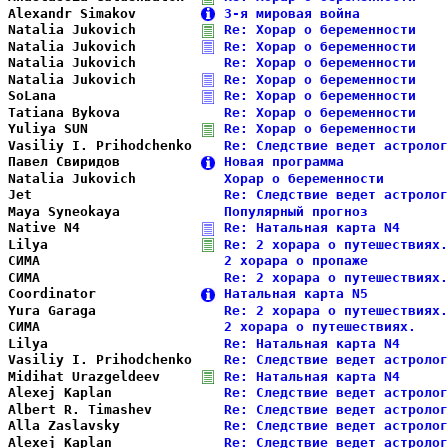
Alexandr Simakov        
3-я мировая война           
Natalia Jukovich        
Re: Хорар о беременности    
Natalia Jukovich        
Re: Хорар о беременности    
Natalia Jukovich        
Re: Хорар о беременности    
Natalia Jukovich        
Re: Хорар о беременности    
SoLana                  
Re: Хорар о беременности    
Tatiana Bykova          
Re: Хорар о беременности    
Yuliya SUN              
Re: Хорар о беременности    
Vasiliy I. Prihodchenko 
Re: Следствие ведет астролог
Павел Свиридов          
Новая программа             
Natalia Jukovich        
Хорар о беременности        
Jet                     
Re: Следствие ведет астролог
Maya Syneokaya          
Популярный прогноз          
Native N4               
Re: Натальная карта N4      
Lilya                   
Re: 2 хорара о путешествиях.
СИМА                    
2 хорара о пропаже          
СИМА                    
Re: 2 хорара о путешествиях.
Coordinator             
Натальная карта N5          
Yura Garaga             
Re: 2 хорара о путешествиях.
СИМА                    
2 хорара о путешествиях.    
Lilya                   
Re: Натальная карта N4      
Vasiliy I. Prihodchenko 
Re: Следствие ведет астролог
Midihat Urazgeldeev     
Re: Натальная карта N4      
Alexej Kaplan           
Re: Следствие ведет астролог
Albert R. Timashev      
Re: Следствие ведет астролог
Alla Zaslavsky          
Re: Следствие ведет астролог
Alexej Kaplan           
Re: Следствие ведет астролог