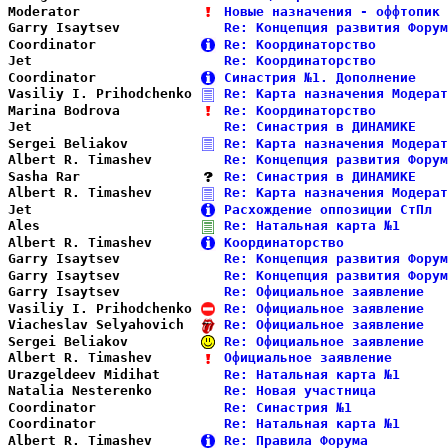
Moderator               
Новые назначения - оффтопик 
Garry Isaytsev          
Re: Концепция развития Форум
Coordinator             
Re: Координаторство         
Jet                     
Re: Координаторство         
Coordinator             
Синастрия №1. Дополнение    
Vasiliy I. Prihodchenko 
Re: Карта назначения Модерат
Marina Bodrova          
Re: Координаторство         
Jet                     
Re: Синастрия в ДИНАМИКЕ    
Sergei Beliakov         
Re: Карта назначения Модерат
Albert R. Timashev      
Re: Концепция развития Форум
Sasha Rar               
Re: Синастрия в ДИНАМИКЕ    
Albert R. Timashev      
Re: Карта назначения Модерат
Jet                     
Расхождение оппозиции СтПл  
Ales                    
Re: Натальная карта №1      
Albert R. Timashev      
Координаторство             
Garry Isaytsev          
Re: Концепция развития Форум
Garry Isaytsev          
Re: Концепция развития Форум
Garry Isaytsev          
Re: Официальное заявление   
Vasiliy I. Prihodchenko 
Re: Официальное заявление   
Viacheslav Selyahovich  
Re: Официальное заявление   
Sergei Beliakov         
Re: Официальное заявление   
Albert R. Timashev      
Официальное заявление       
Urazgeldeev Midihat     
Re: Натальная карта №1      
Natalia Nesterenko      
Re: Новая участница         
Coordinator             
Re: Синастрия №1            
Coordinator             
Re: Натальная карта №1      
Albert R. Timashev      
Re: Правила Форума          