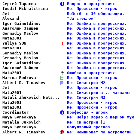
Сергей Тарасов          
Вопрос о прогрессиях        
Ioudif Mikhalitsina     
Re: Профессия - игрок       
Jet                     
ReЗет6  в 30 обновлении.    
Alexandr                
"За стеклом"                
Igor Gainutdinov        
Re: Ошибка в прогрессиях.   
Анатолий Зайцев         
Re: Ошибка в прогрессиях.   
Gennadiy Maslov         
Re: Ошибка в прогрессиях.   
Nata2001                
Re: Ошибка в прогрессиях.   
Yuliya SUN              
Re: Ошибка в прогрессиях.   
Nata2001                
Re: Ошибка в прогрессиях.   
Gennadiy Maslov         
Re: Ошибка в прогрессиях.   
Gennadiy Maslov         
Re: Ошибка в прогрессиях.   
Igor Gainutdinov        
Re: Ошибка в прогрессиях.   
Анатолий Зайцев         
Re: Ошибка в прогрессиях.   
Nata2001                
Ошибка в прогрессиях.       
Marina Bodrova          
Re: Профессия - игрок       
Albert R. Timashev      
Re: Синастрию N2            
Jet                     
Re: Профессия - игрок       
Nata2001                
Re: Синастрия в... назвался 
Natali Zhukovich Nata...
Re: Синастрию N2            
Nata2001                
Re: Профессия - игрок       
Nata2001                
Re: Профессия - игрок       
Coordinator             
Профессия - игрок           
Maya Syneokaya          
Re: Help! Хорар о верном муж
Natalia Jukovich        
Re: Синастрия |1            
Maya Syneokaya          
Популярный прогноз          
Albert R. Timashev      
Re: чемпионат по астрологии 