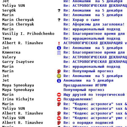
Jet                     
Re: Аномалии  на 5 декабря  
Yuliya SUN              
Re: АСТРОЛОГИЧЕСКАЯ ДЕКЛАРАЦ
SergOk                  
Re: Аномалии  на 5 декабря  
Marin                   
Re: Аномалии  на 5 декабря  
Marin Chernyak          
Re: Хорар о сыне            
Marin Chernyak          
Re: Афоризмы для заголовка! 
Marin                   
Re: иррациональный подход   
Vasiliy I. Prihodchenko 
Re: Благоприятное время для 
Тина                    
Re: иррациональный подход   
Albert R. Timashev      
АСТРОЛОГИЧЕСКАЯ ДЕКЛАРАЦИЯ v
Jet                     
Re: Аномалии  на 5 декабря  
Клиентка                
Re: Благоприятное время для 
Valery                  
Re: АСТРОЛОГИЧЕСКАЯ ДЕКЛАРАЦ
Garry Isaytsev          
Re: АСТРОЛОГИЧЕСКАЯ ДЕКЛАРАЦ
Marin                   
Re: иррациональный подход   
Marin                   
Re: Популярный прогноз      
Jet                     
Re: Аномалии  на 5 декабря  
Jet                     
Аномалии  на 5 декабря      
Maya Syneokaya          
Проздравление ИГОРЮ         
Maya Syneokaya          
Популярный прогноз          
Marin                   
Ищу друзей по теоретической 
Irina Vichajte          
Поздравления!               
Marin                   
Re: "Кодекс астролога" sux &
Yuliya SUN              
Re: "Кодекс астролога" sux &
Albert R. Timashev      
Re: "Кодекс астролога" sux &
Yuliya SUN              
Re: "Кодекс астролога" уже с
Albert R. Timashev      
Re: о порядке подписей      