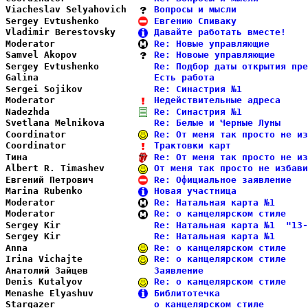
Viacheslav Selyahovich  
Вопросы и мысли             
Sergey Evtushenko       
Евгению Спиваку             
Vladimir Berestovsky    
Давайте работать вместе!    
Moderator               
Re: Новые управляющие       
Samvel Akopov           
Re: Новоые управляющие      
Sergey Evtushenko       
Re: Подбор даты открытия пре
Galina                  
Есть работа                 
Sergei Sojikov          
Re: Синастрия №1            
Moderator               
Недействительные адреса     
Nadezhda                
Re: Синастрия №1            
Svetlana Melnikova      
Re: Белые и Черные Луны     
Coordinator             
Re: От меня так просто не из
Coordinator             
Трактовки карт              
Тина                    
Re: От меня так просто не из
Albert R. Timashev      
От меня так просто не избави
Евгений Петрович        
Re: Официальное заявление   
Marina Rubenko          
Новая участница             
Moderator               
Re: Натальная карта №1      
Moderator               
Re: о канцелярском стиле    
Sergey Kir              
Re: Натальная карта №1  "13-
Sergey Kir              
Re: Натальная карта №1      
Anna                    
Re: о канцелярском стиле    
Irina Vichajte          
Re: о канцелярском стиле    
Анатолий Зайцев         
Заявление                   
Denis Kutalyov          
Re: о канцелярском стиле    
Menashe Elyashuv        
Библитотечка                
Stargazer               
о канцелярском стиле        