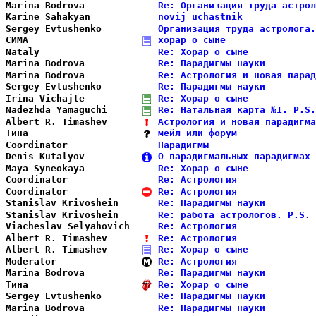
Marina Bodrova          
Re: Организация труда астрол
Karine Sahakyan         
novij uchastnik             
Sergey Evtushenko       
Организация труда астролога.
СИМА                    
хорар о сыне                
Nataly                  
Re: Хорар о сыне            
Marina Bodrova          
Re: Парадигмы науки         
Marina Bodrova          
Re: Астрология и новая парад
Sergey Evtushenko       
Re: Парадигмы науки         
Irina Vichajte          
Re: Хорар о сыне            
Nadezhda Yamaguchi      
Re: Натальная карта №1. P.S.
Albert R. Timashev      
Астрология и новая парадигма
Тина                    
мейл или форум              
Coordinator             
Парадигмы                   
Denis Kutalyov          
О парадигмальных парадигмах 
Maya Syneokaya          
Re: Хорар о сыне            
Coordinator             
Re: Астрология              
Coordinator             
Re: Астрология              
Stanislav Krivoshein    
Re: Парадигмы науки         
Stanislav Krivoshein    
Re: работа астрологов. P.S. 
Viacheslav Selyahovich  
Re: Астрология              
Albert R. Timashev      
Re: Астрология              
Albert R. Timashev      
Re: Хорар о сыне            
Moderator               
Re: Астрология              
Marina Bodrova          
Re: Парадигмы науки         
Тина                    
Re: Хорар о сыне            
Sergey Evtushenko       
Re: Парадигмы науки         
Marina Bodrova          
Re: Парадигмы науки         