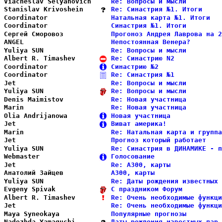
Viacheslav Selyahovich  
Re: Вопросы и мысли         
Stanislav Krivoshein    
Re: Синастрия №1. Итоги     
Coordinator             
Натальная карта №1. Итоги   
Coordinator             
Синастрия №1. Итоги         
Сергей Сморовоз         
Прогоноз Андрея Лаврова на 2
ANGEL                   
Непостоянная Венера?        
Yuliya SUN              
Re: Вопросы и мысли         
Albert R. Timashev      
Re: Синастрию N2            
Coordinator             
Синастрию №2                
Coordinator             
Re: Синастрия №1            
Jet                     
Re: Вопросы и мысли         
Yuliya SUN              
Re: Вопросы и мысли         
Denis Maimistov         
Re: Новая участница         
Marin                   
Re: Новая участница         
Olia Andrijanowa        
Новая участница             
Jet                     
Виват америка!              
Marin                   
Re: Натальная карта и группа
Jet                     
Прогноз который работает    
Yuliya SUN              
Re: Синастрия в ДИНАМИКЕ - п
Webmaster               
Голосование                 
Jet                     
Re: A300, карты             
Анатолий Зайцев         
A300, карты                 
Yuliya SUN              
Re: Даты рождения известных 
Evgeny Spivak           
С праздником Форум          
Albert R. Timashev      
Re: Очень необходимые функци
Jet                     
Re: Очень необходимые функци
Maya Syneokaya          
Популярные прогнозы         
Nadezhda Yamaguchi      
Даты рождения известных пар 