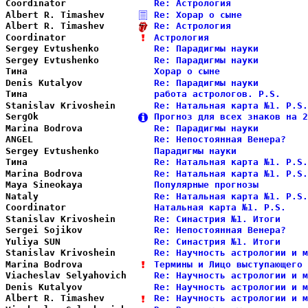
Coordinator             
Re: Астрология              
Albert R. Timashev      
Re: Хорар о сыне            
Albert R. Timashev      
Re: Астрология              
Coordinator             
Астрология                  
Sergey Evtushenko       
Re: Парадигмы науки         
Sergey Evtushenko       
Re: Парадигмы науки         
Тина                    
Хорар о сыне                
Denis Kutalyov          
Re: Парадигмы науки         
Тина                    
работа астрологов. P.S.     
Stanislav Krivoshein    
Re: Натальная карта №1. P.S.
SergOk                  
Прогноз для всех знаков на 2
Marina Bodrova          
Re: Парадигмы науки         
ANGEL                   
Re: Непостоянная Венера?    
Sergey Evtushenko       
Парадигмы науки             
Тина                    
Re: Натальная карта №1. P.S.
Marina Bodrova          
Re: Натальная карта №1. P.S.
Maya Sineokaya          
Популярные прогнозы         
Nataly                  
Re: Натальная карта №1. P.S.
Coordinator             
Натальная карта №1. P.S.    
Stanislav Krivoshein    
Re: Синастрия №1. Итоги     
Sergei Sojikov          
Re: Непостоянная Венера?    
Yuliya SUN              
Re: Синастрия №1. Итоги     
Stanislav Krivoshein    
Re: Научность астрологии и м
Marina Bodrova          
Термины и Лицо выступающего 
Viacheslav Selyahovich  
Re: Научность астрологии и м
Denis Kutalyov          
Re: Научность астрологии и м
Albert R. Timashev      
Re: Научность астрологии и м