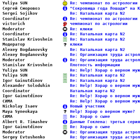
Yuliya SUN              
Re: чемпионат по астрологии 
Сергей Сморовоз         
"Сокровища года Лошади" на К
Sergei Sojikov          
Re: Натальная карта N2      
Coordinator             
Re: чемпионат по астрологии 
victorich               
чемпионат по астрологии     
Moderator               
Re: клюки                   
Coordinator             
Re: Натальная карта N2      
Stanislav Krivoshein    
Re: Натальная карта N2      
Модератор               
клюки                       
Alexey Bogdanovsky      
Re: Натальная карта N2      
Alexey Bogdanovsky      
Re: Организация труда астрол
Moderator               
Re: Организация труда астрол
Stanislav Krivoshein    
Плотность информации        
Yuliya SUN              
Re: Help! Хорар о верном муж
Yuliya SUN              
Re: Натальная карта N2      
Igor Gainutdinov        
Re: Натальная карта N2      
Alexander Soloduhin     
Re: Help! Хорар о верном муж
Coordinator             
Натальная карта N2          
Igor Gainutdinov        
Re: Help! Хорар о верном муж
СИМА                    
Re: Help! Хорар о верном муж
Nickolay Isaev          
Новый участник              
Maya Syneokaya          
Help! Хорар о верном муже?  
СИМА                    
Re: Хорар о сыне            
Albert R. Timashev      
Данные Гоклена: третья серия
Igor Gainutdinov        
Re: Хорар о сыне            
Moderator               
Re: Организация труда астрол
Sergey Evtushenko       
Re: Организация труда астрол