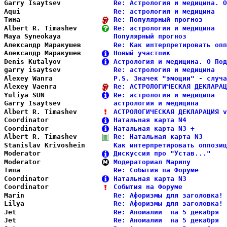
Garry Isaytsev          
Re: Астрология и медицина. О
Aqui                    
Re: астрология и медицина   
Тина                    
Re: Популярный прогноз      
Albert R. Timashev      
Re: астрология и медицина   
Maya Syneokaya          
Популярный прогноз          
Александр Маракушев     
Re: Как интерпретировать опп
Александр Маракушев     
Новый участник              
Denis Kutalyov          
Астрология и медицина. О Под
garry isaytsev          
Re: астрология и медицина   
Alexey Wanra            
P.S. Значек "эмоции" - случа
Alexey Vaenra           
Re: АСТРОЛОГИЧЕСКАЯ ДЕКЛАРАЦ
Yuliya SUN              
Re: астрология и медицина   
Garry Isaytsev          
астрология и медицина       
Albert R. Timashev      
АСТРОЛОГИЧЕСКАЯ ДЕКЛАРАЦИЯ v
Coordinator             
Натальная карта N4          
Coordinator             
Натальная карта N3 +        
Albert R. Timashev      
Re: Натальная карта N3      
Stanislav Krivoshein    
Как интерпретировать оппозиц
Moderator               
Дискуссия про "Устав..."    
Moderator               
Модераториал Марину         
Тина                    
Re: События на Форуме       
Coordinator             
Натальная карта N3          
Coordinator             
События на Форуме           
Marin                   
Re: Афоризмы для заголовка! 
Lilya                   
Re: Афоризмы для заголовка! 
Jet                     
Re: Аномалии  на 5 декабря  
Jet                     
Re: Аномалии  на 5 декабря  