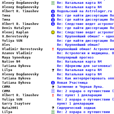
Alexey Bogdanovsky      
Re: Натальная карта N4      
Alexey Bogdanovsky      
Re: Натальная карта N4      
Albert R. Timashev      
Подольский на Astrologer.ru 
Тина                    
Re: где найти диссертацию По
Тина                    
Re: где найти диссертацию По
Albert R. Timashev      
Re: Следствие ведет астролог
Denis Kutalyov          
Re: где найти диссертацию По
Alexej Kaplan           
Re: Следствие ведет астролог
V.Berestovsky           
Re: Крупнейший обман? - одно
Yuliya SUN              
Re: где найти диссертацию По
Ales                    
Re: Крупнейший обман?       
Vladimir Berestovsky    
Крупнейший обман! Астрология
Azanov Vladimir         
Re: Астрология и медицина. О
Maya Syneokaya          
Популярный прогноз          
Native N4               
Re: Натальная карта N4      
Tatiana Bykova          
Re: Афоризмы для заголовка! 
Lilya                   
Re: Натальная карта N4      
Alexey Bogdanovsky      
Re: Натальная карта N4      
Tatiana Bykova          
Re: Как интерпретировать опп
Tatiana Bykova          
Новая Участница             
СИМА                    
Затмение и Черная Луна.     
СИМА                    
Re: 2 хорара о путешествии (
Albert R. Timashev      
Re: пункт 1 декларации      
Yuliya SUN              
Re: 2 хорара о путешествии (
Garry Isaytsev          
пункт 1 декларации          
Nata2001                
Сидерический зодиак         
Lilya                   
Re: 2 хорара о путешествии  