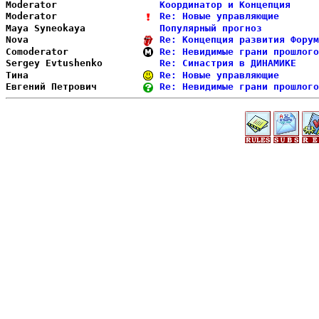
Moderator               
Координатор и Концепция     
Moderator               
Re: Новые управляющие       
Maya Syneokaya          
Популярный прогноз          
Nova                    
Re: Концепция развития Форум
Comoderator             
Re: Невидимые грани прошлого
Sergey Evtushenko       
Re: Синастрия в ДИНАМИКЕ    
Тина                    
Re: Новые управляющие       
Евгений Петрович        
Re: Невидимые грани прошлого