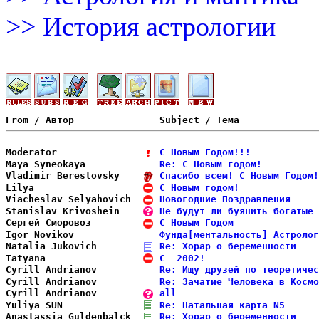
>> История астрологии
Moderator               
С Новым Годом!!!            
Maya Syneokaya          
Re: С Новым годом!          
Vladimir Berestovsky    
Спасибо всем! С Новым Годом!
Lilya                   
С Новым годом!              
Viacheslav Selyahovich  
Новогодние Поздравления     
Stanislav Krivoshein    
Не будут ли буянить богатые 
Сергей Сморовоз         
С Новым Годом               
Igor Novikov            
Фунда[ментальность] Астролог
Natalia Jukovich        
Re: Хорар о беременности    
Tatyana                 
С  2002!                    
Cyrill Andrianov        
Re: Ищу друзей по теоретичес
Cyrill Andrianov        
Re: Зачатие Человека в Космо
Cyrill Andrianov        
all                         
Yuliya SUN              
Re: Натальная карта N5      
Anastassia Guldenbalck  
Re: Хорар о беременности    