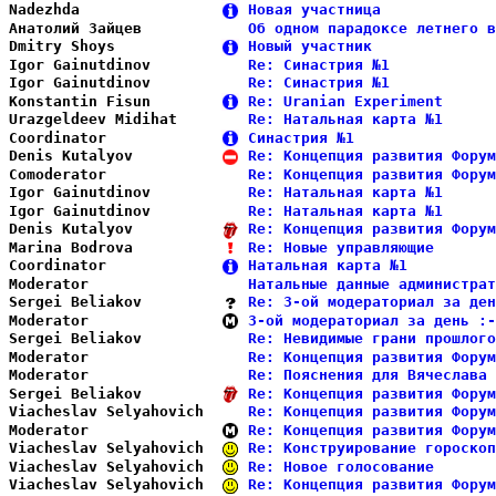
Nadezhda                
Новая участница             
Анатолий Зайцев         
Об одном парадоксе летнего в
Dmitry Shoys            
Новый участник              
Igor Gainutdinov        
Re: Синастрия №1            
Igor Gainutdinov        
Re: Синастрия №1            
Konstantin Fisun        
Re: Uranian Experiment      
Urazgeldeev Midihat     
Re: Натальная карта №1      
Coordinator             
Синастрия №1                
Denis Kutalyov          
Re: Концепция развития Форум
Comoderator             
Re: Концепция развития Форум
Igor Gainutdinov        
Re: Натальная карта №1      
Igor Gainutdinov        
Re: Натальная карта №1      
Denis Kutalyov          
Re: Концепция развития Форум
Marina Bodrova          
Re: Новые управляющие       
Coordinator             
Натальная карта №1          
Moderator               
Натальные данные администрат
Sergei Beliakov         
Re: 3-ой модераториал за ден
Moderator               
3-ой модераториал за день :-
Sergei Beliakov         
Re: Невидимые грани прошлого
Moderator               
Re: Концепция развития Форум
Moderator               
Re: Пояснения для Вячеслава 
Sergei Beliakov         
Re: Концепция развития Форум
Viacheslav Selyahovich  
Re: Концепция развития Форум
Moderator               
Re: Концепция развития Форум
Viacheslav Selyahovich  
Re: Конструирование гороскоп
Viacheslav Selyahovich  
Re: Новое голосование       
Viacheslav Selyahovich  
Re: Концепция развития Форум