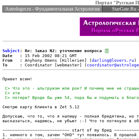
Портал "Русская 
Astrologer.ru - Фундаментальная Астрология
StarGate.Ru
Subject
: Re: Заказ N2: уточнение вопроса
Date   :
From   :
 Anyhony Omens [Hillerien] (
darling@lovers.ru
To     :
 Coordinator [webmaster] (
coordinator@astrologe
Привет всем!

Смотрю карту Клиента в Zet 5.12

Допускаю, что то, что я напишу - полная бредятина, но т
высказаться, надеюсь, не убьют :-) Что то потянуло в об
~~~~~~~~~~~~~~~~~~~~~~~~~~~ start of my бред ~~~~~~~~~~
1. немного о том, зачем "ОНО" тут появилось. В прошлой 