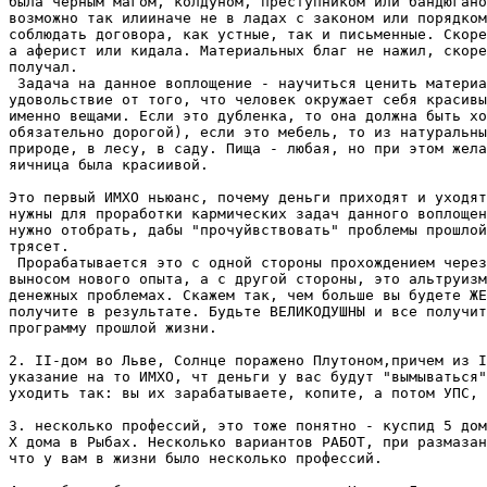
была черным магом, колдуном, преступником или бандюгано
возможно так илииначе не в ладах с законом или порядком
соблюдать договора, как устные, так и письменные. Скоре
а аферист или кидала. Материальных благ не нажил, скоре
получал. 

 Задача на данное воплощение - научиться ценить материа
удовольствие от того, что человек окружает себя красивы
именно вещами. Если это дубленка, то она должна быть хо
обязательно дорогой), если это мебель, то из натуральны
природе, в лесу, в саду. Пища - любая, но при этом жела
яичница была красиивой. 

Это первый ИМХО ньюанс, почему деньги приходят и уходят
нужны для проработки кармических задач данного воплощен
нужно отобрать, дабы "прочуйвствовать" проблемы прошлой
трясет.

 Прорабатывается это с одной стороны прохождением через
выносом нового опыта, а с другой стороны, это альтруизм
денежных проблемах. Скажем так, чем больше вы будете ЖЕ
получите в результате. Будьте ВЕЛИКОДУШНЫ и все получит
программу прошлой жизни.

2. II-дом во Льве, Солнце поражено Плутоном,причем из I
указание на то ИМХО, чт деньги у вас будут "вымываться"
уходить так: вы их зарабатываете, копите, а потом УПС, 
3. несколько профессий, это тоже понятно - куспид 5 дом
Х дома в Рыбах. Несколько вариантов РАБОТ, при размазан
что у вам в жизни было несколько профессий.
