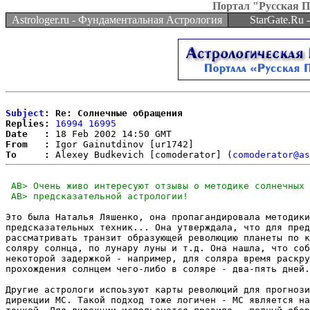
Портал "Русская 
Astrologer.ru - Фундаментальная Астрология
StarGate.Ru
Subject
: Re: Солнечные обращения
Replies:
16994
16995
Date   :
From   :
To     :
 Alexey Budkevich [comoderator] (
comoderator@as
Это была Наталья Ляшенко, она пропагандировала методики
предсказательных техник... Она утверждала, что для пред
рассматривать транзит образующей революцию планеты по к
соляру солнца, по лунару луны и т.д. Она нашла, что соб
некоторой задержкой - например, для соляра время раскру
прохождения солнцем чего-либо в соляре - два-пять дней.
Другие астрологи испоьзуют карты революций для прогнози
дирекции МС. Такой подход тоже логичен - МС является на