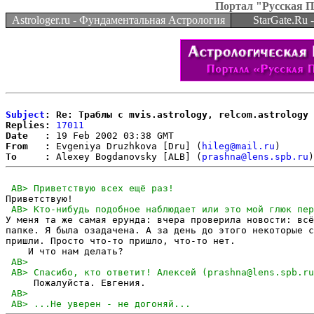
Портал "Русская 
Astrologer.ru - Фундаментальная Астрология
StarGate.Ru
Subject
: Re: Траблы с mvis.astrology, relcom.astrology
Replies:
17011
Date   :
From   :
 Evgeniya Druzhkova [Dru] (
hileg@mail.ru
To     :
 Alexey Bogdanovsky [ALB] (
prashna@lens.spb.ru
У меня та же самая ерунда: вчера проверила новости: всё
папке. Я была озадачена. А за день до этого некоторые с
пришли. Просто что-то пришло, что-то нет.
