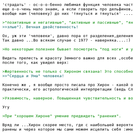
'страдать' - ос-о-о-бенно любимая функция человека част
еще о-о-чень мало знаем, а если говорить про дельфинов,
вообще нам (человеку) до них 'тянуться и тянуться' ....
Ох, уж эти 'человеки', давно пора от разделения,деления
Так давно ...Во всяком случае с 1977 - наверняка....:) 
Видеть прелесть и красоту Земного важно для всех ,особе
после того, как увидел верх: 

Конечно же , я вообще просто писала про Хирон - какой о
практически, его астрологической интерпретации (ведь Сл
Угу

Вряд ли ...Хирон скорее место, где с наибольшей вероятн
ранены и через которое мы сами можем исцелить себя :имх