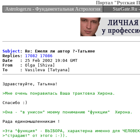
Портал "Русская 
Astrologer.ru - Фундаментальная Астрология
StarGate.Ru
Subject
: Re: Емеля ли автор ?-Татьяне
Replies:
17082
17086
Date   :
From   :
To     :
Здравствуйте, Татьяна!

Спасибо :)

Рада единомышленникам !
