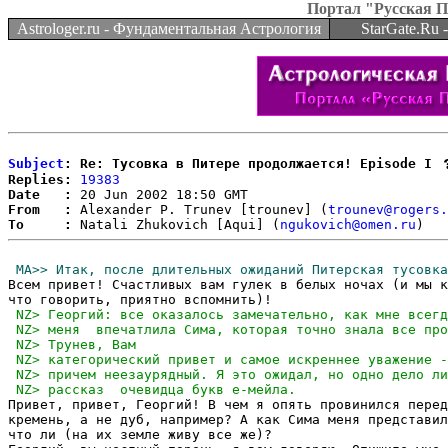
Портал "Русская 
Astrologer.ru - Фундаментальная Астрология
StarGate.Ru
Subject
: Re: Тусовка в Питере продолжается! Episode I
Replies:
19383
Date   :
From   :
 Alexander P. Trunev [trounev] (
trounev@rogers.
To     :
 Natali Zhukovich [Aqui] (
ngukovich@omen.ru
Всем привет! Счастливых вам гулек в белых ночах (и мы к
Привет, привет, Георгий! В чем я опять провинился перед
кремень, а не дуб, например? А как Сима меня представил
что ли (на их земле живу все же)?
