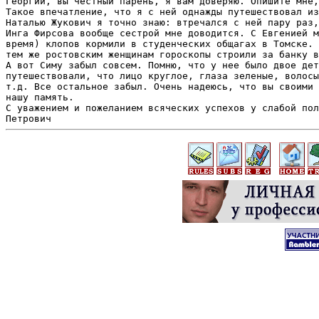
Георгий, вы честный парень, я вам доверяю. Опишите мне,
Такое впечатление, что я с ней однажды путешествовал из
Наталью Жукович я точно знаю: втречался с ней пару раз,
Инга Фирсова вообще сестрой мне доводится. С Евгенией м
время) клопов кормили в студенческих общагах в Томске. 
тем же ростовским женщинам гороскопы строили за банку в
А вот Симу забыл совсем. Помню, что у нее было двое дет
путешествовали, что лицо круглое, глаза зеленые, волосы
т.д. Все остальное забыл. Очень надеюсь, что вы своими 
нашу память.

С уважением и пожеланием всяческих успехов у слабой пол