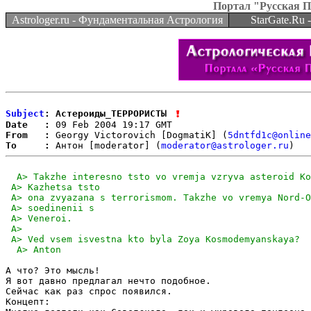
Портал "Русская 
Astrologer.ru - Фундаментальная Астрология
StarGate.Ru
Subject
: Астероиды_ТЕРРОРИСТЫ
Date   :
From   :
 Georgy Victorovich [DogmatiK] (
5dntfd1c@onlin
To     :
 Антон [moderator] (
moderator@astrologer.ru
А что? Это мысль!

Я вот давно предлагал нечто подобное.

Сейчас как раз спрос появился.

Концепт:
