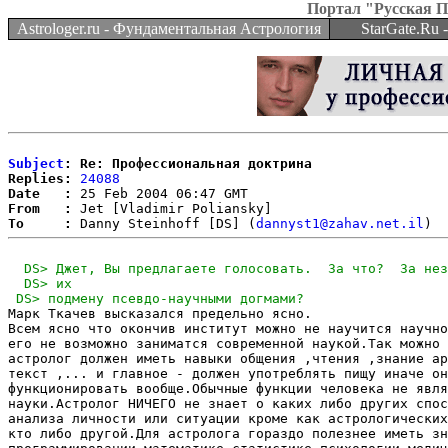
Портал "Русская 
Astrologer.ru - Фундаментальная Астрология
StarGate.Ru
Subject
: Re: Профессиональная доктрина
Replies:
24088
Date   :
From   :
To     :
 Danny Steinhoff [DS] (
dannyst1@zahav.net.il
Марк Ткачев высказался предельно ясно.

Всем ясно что окончив институт можно не научится научно
его не возможно заниматся современной наукой.Так можно 
астролог должен иметь навыки общения ,чтения ,знание ар
текст ,... и главное - должен употреблять пищу иначе он
функционировать вообще.Обычные функции человека не явля
науки.Астролог НИЧЕГО не знает о каких либо других спос
анализа личности или ситуации кроме как астрологических
кто либо другой.Для астролога гораздо полезнее иметь зн