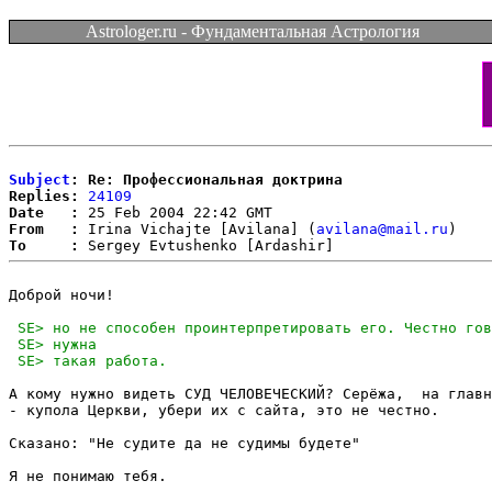
Astrologer.ru - Фундаментальная Астрология
Subject
: Re: Профессиональная доктрина
Replies:
24109
Date   :
From   :
 Irina Vichajte [Avilana] (
avilana@mail.ru
To     :
Доброй ночи! 

А кому нужно видеть СУД ЧЕЛОВЕЧЕСКИЙ? Серёжа,  на главн
- купола Церкви, убери их с сайта, это не честно.

Сказано: "Не судите да не судимы будете"

Я не понимаю тебя.
