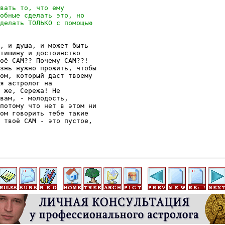
, и душа, и может быть

тишину и достоинство

оё САМ?? Почему САМ??!

знь нужно прожить, чтобы

ом, который даст твоему

я астролог на

 же, Сережа! Не

вам, - молодость,

потому что нет в этом ни

ом говорить тебе такие

 твоё САМ - это пустое,
