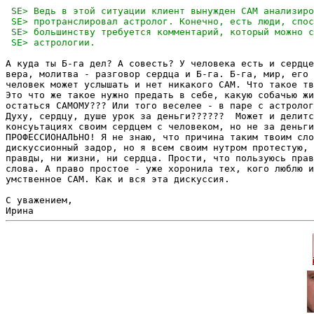
А куда ты Б-га дел? А совесть? У человека есть и сердце
вера, молитва - разговор сердца и Б-га. Б-га, мир, его 
человек может услышать и нет никакого САМ. Что такое тв
Это что же такое нужно предать в себе, какую собачью жи
остаться САМОМУ??? Или того веселее - в паре с астролог
Духу, сердцу, душе урок за деньги??????  Может и делитс
консуьтациях своим сердцем с человеком, но не за деньги
ПРОФЕССИОНАЛЬНО! Я не знаю, что причина таким твоим сло
дискуссионный задор, но я всем своим нутром протестую, 
правды, ни жизни, ни сердца. Прости, что пользуюсь прав
слова. А право простое - уже хоронила тех, кого люблю и
умственное САМ. Как и вся эта дискуссия.

С уважением,
