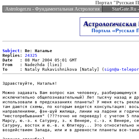
Портал "Русская 
Astrologer.ru - Фундаментальная Астрология
StarGate.Ru
Subject
: Re: Наталье
Replies:
24325
Date   :
From   :
To     :
 Nataly Rukavishnikova [Nataly] (
sign@a-telepor
Здравствуйте, Наталья!

Можно задавать Вам вопрос как человеку, разбирающемуся 
исключительно общепознавательный) Лет тысячу назад и др
использовали в предсказаниях планеты? У меня есть рекла
там даются схемы, по которым ведется консультация: вось
направлениями, фэн-шуй жилища, линии на ладони и годичн
"местопребывания" (???точно не переведу) с учетом 5 пла
Марсу, ю.-з. к Сатурну, з. к Венере, с.-з. к Венере, се
Сатурну, восток и ю.-в. к Юпитеру... Это относительно н
воздействием Запада, или и в древности планеты все-таки