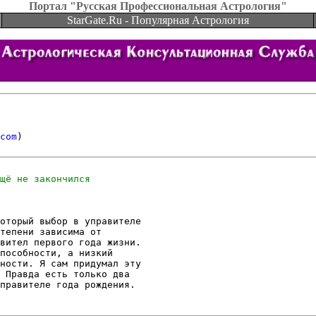
Портал "Русская Профессиональная Астрология"
StarGate.Ru - Популярная Астрология
com
оторый выбор в управителе

тепени зависима от

вител первого года жизни.

пособности, а низкий

ности. Я сам придумал эту

 Правда есть только два

правителе года рождения.
