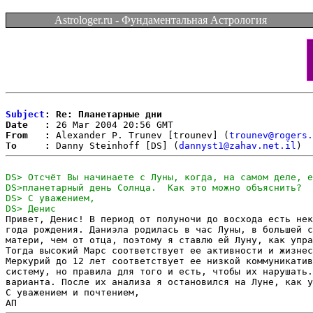
Astrologer.ru - Фундаментальная Астрология
Subject
: Re: Планетарные дни
Date   :
From   :
 Alexander P. Trunev [trounev] (
trounev@rogers.
To     :
 Danny Steinhoff [DS] (
dannyst1@zahav.net.il
Привет, Денис! В период от полуночи до восхода есть нек
года рождения. Даниэла родилась в час Луны, в большей с
матери, чем от отца, поэтому я ставлю ей Луну, как упра
Тогда высокий Марс соответствует ее активности и жизнес
Меркурий до 12 лет соответствует ее низкой коммуникатив
систему, но правила для того и есть, чтобы их нарушать.
варианта. После их анализа я остановился на Луне, как у
С уважением и почтением,
