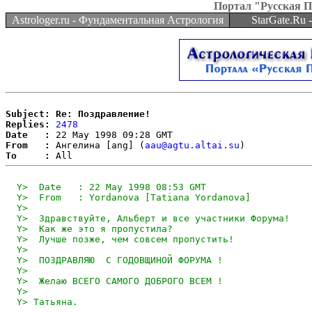
Портал "Русская 
Astrologer.ru - Фундаментальная Астрология
StarGate.Ru
Subject: Re: Поздравление!
Replies:
2478
Date   :
From   :
 Ангелина [ang] (
aau@agtu.altai.su
To     :