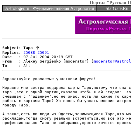
Портал "Русская 
Astrologer.ru - Фундаментальная Астрология
StarGate.Ru
Subject: Таро
Replies:
25088
25091
Date   :
From   :
 Alexey Sergienko [moderator] (
moderator@astrol
To     :
Здравствуйте уважаемые участники форума!               
Недавно мне сестра подарила карты Таро,потому что она с
таро ,это с одной партии,сказала чтобы я ей "гадал". Хо
смешиваю с "гаданием",но не знаю, есть ли какие то карм
работы с картами Таро? Хотелось бы узнать мнение астрол
поводу Таро.

А также,есть ли люди из Одессы,занимающиеся Таро,кто мо
раскладам,тогда смогу реально встретиться,но все это не
профессионально Таро не собираюсь,просто хочется проник