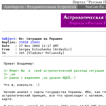
Портал "Русская 
Astrologer.ru - Фундаментальная Астрология
StarGate.Ru
Subject
: Re: Ситуация на Украине
Replies:
25938
25943
Date   :
From   :
To     :
 Привет Владимир!

 Что ж, извольте. :) 

 Начнем анализ с карты государства Украины. Ибо, как гл
астрологический принцип, все что происходит с нативом, 
карте.
