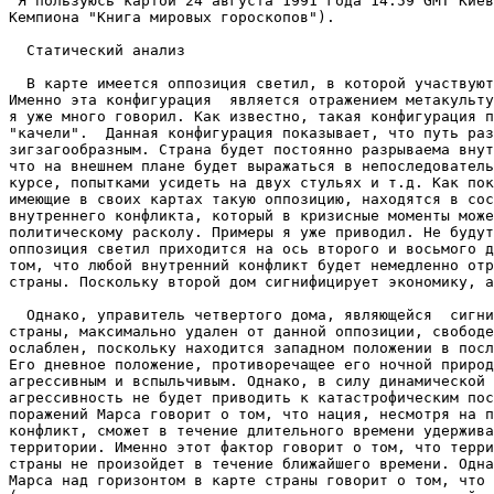
 Я пользуюсь картой 24 августа 1991 года 14:59 GMT Киев
Кемпиона "Книга мировых гороскопов").

  Статический анализ

  В карте имеется оппозиция светил, в которой участвуют
Именно эта конфигурация  является отражением метакульту
я уже много говорил. Как известно, такая конфигурация п
"качели".  Данная конфигурация показывает, что путь раз
зигзагообразным. Страна будет постоянно разрываема внут
что на внешнем плане будет выражаться в непоследователь
курсе, попытками усидеть на двух стульях и т.д. Как пок
имеющие в своих картах такую оппозицию, находятся в сос
внутреннего конфликта, который в кризисные моменты може
политическому расколу. Примеры я уже приводил. Не будут
оппозиция светил приходится на ось второго и восьмого д
том, что любой внутренний конфликт будет немедленно отр
страны. Поскольку второй дом сигнифицирует экономику, а
  Однако, управитель четвертого дома, являющейся  сигни
страны, максимально удален от данной оппозиции, свободе
ослаблен, поскольку находится западном положении в посл
Его дневное положение, противоречащее его ночной природ
агрессивным и вспыльчивым. Однако, в силу динамической 
агрессивность не будет приводить к катастрофическим пос
поражений Марса говорит о том, что нация, несмотря на п
конфликт, сможет в течение длительного времени удержива
территории. Именно этот фактор говорит о том, что терри
страны не произойдет в течение ближайшего времени. Одна
Марса над горизонтом в карте страны говорит о том, что 