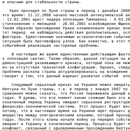
и опасным для стабильности страны.

   Уран проходил по Луне страны в период с декабря 2000
это время: 21.12.2000 начало массовой антикучмовской ак
- 13.02.2001 арест лидера оппозиции Тимошенко - 9.03.20
столкновение с милицией - 26.04.2001 освобождение Ющенк
Таким образом прохождение Урана ознаменовало кризис вла
тот период  не наблюдалось действия дополнительных, осл
факторов. Единственным значимым астрологическим событие
ситуации была противофаза узлов. Как известно, в этот п
событийной реализации засторелые проблемы.

    В настоящее же время единственным действующим факто
к оппозиции светил. Таким образом, данная ситуация на в
демонстрацией развивающего кризиса, который пока не мож
из-за отсутствия транзитной конфигурации. Однако, следу
проблема раскола страны актуализировалась на вхождении 
говорит о том, что данный вариант развития событий  впо
    Следующий серьезный кризис на Украине можно ожидать
Нептуна по Луне страны, т.е. в период с января 2007 по 
сравнения можно сказать, что Россия переживала данный к
годах. Я думаю, что все помнят каким сложным было это в
означенный период Украину ожидает серьезная реструктури
финансово-экономической системы. Этот процесс будет вес
потому, что в настоящее время на Украине идет процесс д
имущества между олигархическими кланами, который проход
годах. После этого кланы начали войну за передел собств
ожидает и Украину в означенный период. Процессу будет п
конфликт, связанный с одновременным прохождением Нептун