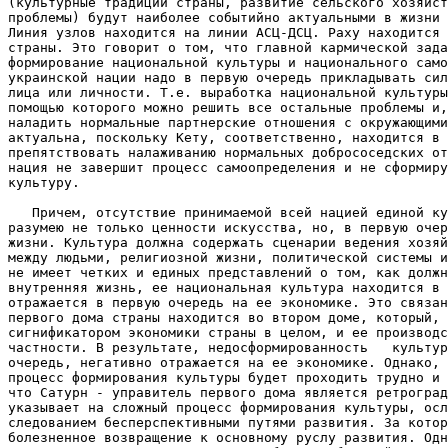
(культурные традиции страны, развитие сельского хозяйст
проблемы) будут наиболее событийно актуальными в жизни 
Линия узлов находится на линии АСЦ-ДСЦ. Раху находится 
страны. Это говорит о том, что главной кармической зада
формирование национальной культуры и национального само
украинской нации надо в первую очередь прикладывать сил
лица или личности. Т.е. выработка национальной культуры
помощью которого можно решить все остальные проблемы и,
наладить нормальные партнерские отношения с окружающими
актуальна, поскольку Кету, соответственно, находится в 
препятствовать налаживанию нормальных добрососедских от
нация не завершит процесс самоопределения и не сформиру
культуру.

   Причем, отсутствие принимаемой всей нацией единой ку
разумею не только ценности искусства, но, в первую очер
жизни. Культура должна содержать сценарии ведения хозяй
между людьми, религиозной жизни, политической системы и
не имеет четких и единых представлений о том, как должн
внутренняя жизнь, ее национальная культура находится в 
отражается в первую очередь на ее экономике. Это связан
первого дома страны находится во втором доме, который, 
сигнификатором экономики страны в целом, и ее производс
частности. В результате, недосформированность   культур
очередь, негативно отражается на ее экономике. Однако, 
процесс формирования культуры будет проходить трудно и 
что Сатурн - управитель первого дома является ретроград
указывает на сложный процесс формирования культуры, осл
следованием бесперспективными путями развития. За котор
болезненное возвращение к основному руслу развития. Одн