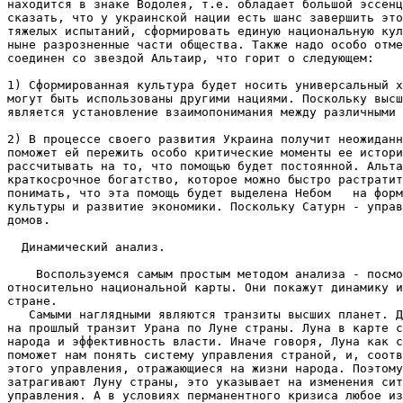
находится в знаке Водолея, т.е. обладает большой эссенц
сказать, что у украинской нации есть шанс завершить это
тяжелых испытаний, сформировать единую национальную кул
ныне разрозненные части общества. Также надо особо отме
соединен со звездой Альтаир, что горит о следующем:

1) Сформированная культура будет носить универсальный х
могут быть использованы другими нациями. Поскольку высш
является установление взаимопонимания между различными 
2) В процессе своего развития Украина получит неожиданн
поможет ей пережить особо критические моменты ее истори
рассчитывать на то, что помощью будет постоянной. Альта
краткосрочное богатство, которое можно быстро растратит
понимать, что эта помощь будет выделена Небом   на форм
культуры и развитие экономики. Поскольку Сатурн - управ
домов.

  Динамический анализ.

    Воспользуемся самым простым методом анализа - посмо
относительно национальной карты. Они покажут динамику и
стране.

   Самыми наглядными являются транзиты высших планет. Д
на прошлый транзит Урана по Луне страны. Луна в карте с
народа и эффективность власти. Иначе говоря, Луна как с
поможет нам понять систему управления страной, и, соотв
этого управления, отражающиеся на жизни народа. Поэтому
затрагивают Луну страны, это указывает на изменения сит
управления. А в условиях перманентного кризиса любое из