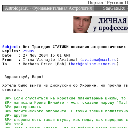
Портал "Русская 
Astrologer.ru - Фундаментальная Астрология
StarGate.Ru
Subject
: Re: Трагедия СТАТИКИ описания астрологических 
Replies:
25985
Date   :
From   :
 Irina Vichajte [Avilana] (
avilana@mail.ru
To     :
 Barbara Price [Bab] (
barb@online.sinor.ru
 Здравствуй, Варя!

Хотела было выйти из дискуссии об Украине, но прочла тв
ответить.
