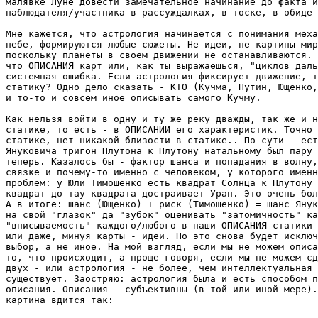
малявке Луне довести замечательное начинание до факта и
наблюдателя/участника в рассуждалках, в тоске, в обиде 
Мне кажется, что астрология начинается с понимания меха
небе, формируются любые сюжеты. Не идеи, не картины мир
поскольку планеты в своем движении не останавливаются. 
что ОПИСАНИЯ карт или, как ты выражаешься, "циклов даль
системная ошибка. Если астрология фиксирует движение, т
статику? Одно дело сказать - КТО (Кучма, Путин, Ющенко,
и то-то и совсем иное описывать самого Кучму.

Как нельзя войти в одну и ту же реку дважды, так же и н
статике, то есть - в ОПИСАНИИ его характеристик. Точно 
статике, нет никакой близости в статике.. По-сути - ест
Януковича тригон Плутона к Плутону натальному был пару 
теперь. Казалось бы - фактор шанса и попадания в волну,
связке и почему-то именно с человеком, у которого именн
проблем: у Юли Тимошенко есть квадрат Солнца к Плутону 
квадрат до тау-квадрата достраивает Уран. Это очень бол
А в итоге: шанс (Ющенко) + риск (Тимошенко) = шанс Янук
на свой "глазок" да "зубок" оценивать "затомичность" ка
"вписываемость" каждого/любого в наши ОПИСАНИЯ статики 
или даже, минуя карты - идеи. Но это снова будет исключ
выбор, а не иное. На мой взгляд, если мы не можем описа
то, что происходит, а проще говоря, если мы не можем сд
двух - или астрология - не более, чем интеллектуальная 
существует. Заостряю: астрология была и есть способом п
описания. Описания - субъективны (в той или иной мере).
картина вдится так:
