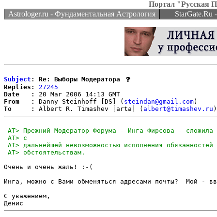
Портал "Русская 
Astrologer.ru - Фундаментальная Астрология
StarGate.Ru
Subject
: Re: Выборы Модератора
Replies:
27245
Date   :
From   :
 Danny Steinhoff [DS] (
steindan@gmail.com
To     :
 Albert R. Timashev [arta] (
albert@timashev.ru
Очень и очень жаль! :-(

Инга, можно с Вами обменяться адресами почты?  Мой - вв
С уважением,
