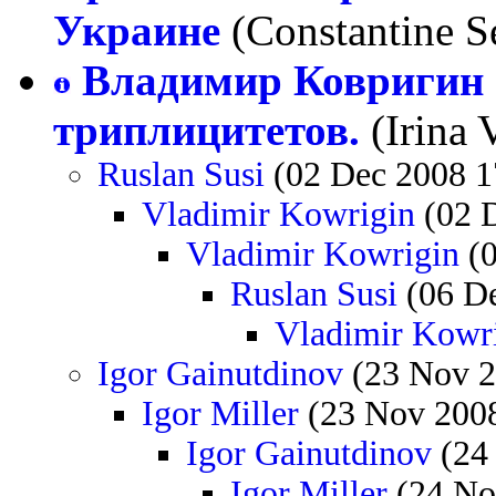
Украине
(Constantine S
Владимир Ковригин 
триплицитетов.
(Irina 
Ruslan Susi
(02 Dec 2008 1
Vladimir Kowrigin
(02 D
Vladimir Kowrigin
(0
Ruslan Susi
(06 De
Vladimir Kowr
Igor Gainutdinov
(23 Nov 2
Igor Miller
(23 Nov 2008
Igor Gainutdinov
(24
Igor Miller
(24 No