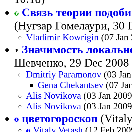
Связь теории подоби
(Нугзар Гомелаури, 30 
Vladimir Kowrigin
(07 Jan 
Значимость локальн
Шевченко, 29 Dec 2008 
Dmitriy Paramonov
(03 Jan
Gena Chekantsev
(07 Ja
Alis Novikova
(03 Jan 2009
Alis Novikova
(03 Jan 2009
цветогороскоп
(Vitaly
Vitaly Vetash
(12 Feb 200