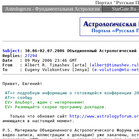
Портал "Русская 
Astrologer.ru - Фундаментальная Астрология
StarGate.Ru
Subject
: 30.06-02.07.2006 Объединенный Астрологический 
Replies:
27294
Date   :
From   :
 Albert R. Timashev [arta] (
albert@timashev.ru
To     :
 Eugeny Volokontsev [Jenya] (
e-volution@mtu-net
Привет, Евгений!

   Только что обновил сайт 
http://www.astrologyforum.or
имеющаяся в настоящий момент.

P.S. Материалы Объединенного Астрологического Форума на
видео-записи, иллюстрации к докладам) уже закачены, ост