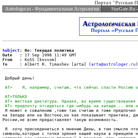
Портал "Русская 
Astrologer.ru - Фундаментальная Астрология
StarGate.Ru
Subject
: Re: Текущая политика
Date   :
From   :
To     :
 Albert R. Timashev [arta] (
arta@astrologer.ru
 Добрый день!

 Я может к сожалению ,тоже так считаю и тоже предпочел 
на Западе или на Востоке,но как показывает практика, ди
России,не всем предаставляет такую возможность. 

 Я  хочу присоедениться к мнению Дины, в том смысле что
символы,которые с точки зрения нашей науки в принципе н