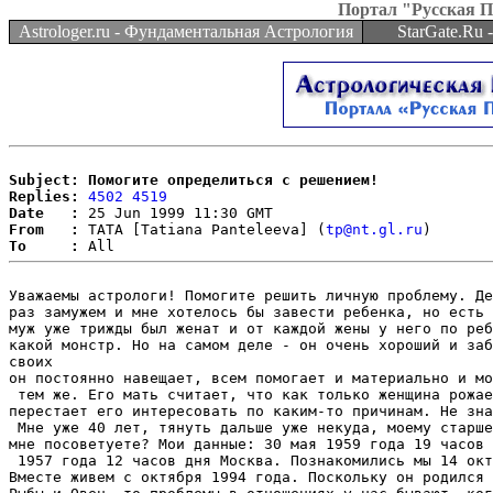
Портал "Русская 
Astrologer.ru - Фундаментальная Астрология
StarGate.Ru
Subject: Помогите определиться с решением!
Replies:
4502
4519
Date   :
From   :
 TATA [Tatiana Panteleeva] (
tp@nt.gl.ru
To     :
Уважаемы астрологи! Помогите решить личную проблему. Де
раз замужем и мне хотелось бы завести ребенка, но есть 
муж уже трижды был женат и от каждой жены у него по реб
какой монстр. Но на самом деле - он очень хороший и заб
своих 

он постоянно навещает, всем помогает и материально и мо
 тем же. Его мать считает, что как только женщина рожае
перестает его интересовать по каким-то причинам. Не зна
 Мне уже 40 лет, тянуть дальше уже некуда, моему старше
мне посоветуете? Мои данные: 30 мая 1959 года 19 часов 
 1957 года 12 часов дня Москва. Познакомились мы 14 окт
Вместе живем с октября 1994 года. Поскольку он родился 