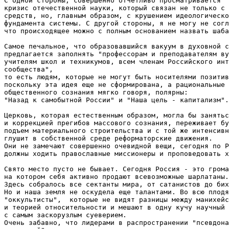
С одной стороны, совершенно отчетливо просматривается 

кризис отечественной науки, который связан не только с 
средств, но, главным образом, с крушением идеологическо
фундамента системы. С другой стороны, я не могу не согл
что происходящее можно с полным основанием назвать шаба
Самое печальное, что образовавшийся вакуум в духовной с
предлагается заполнять "профессорам и преподавателям ву
учителям школ и техникумов, всем членам Российского инт
сообщества",

то есть людям, которые не могут быть носителями позитив
поскольку эта идея еще не сформирована, а рациональные 
общественного сознания мягко говоря, полярны:

"Назад к самобытной России" и "Наша цель - капитализм".

Церковь, которая естественным образом, могла бы занятьс
и коррекцией прегибов массового сознания, переживает бу
подъем материального строительства и с той же интенсивн
глушит в собственной среде реформаторские движения.

Они не замечают совершенно очевидной вещи, сегодня по Р
должны ходить православные миссионеры и проповедовать х
Свято место пусто не бывает. Сегодня Россия - это грома
на котором себя активно продают всевозможные шарлатаны.

Здесь собралось все сектанты мира, от сатанистов до бих
Но и наша земля не оскудела еще талантами. Во всю плодя
"оккультисты",  которые не видят разницы между манихейс
и теорией относительности и мешают в одну кучу научный 
с самым заскорузлым суеверием.

Очень забавно, что лидерами в распространении "псевдона