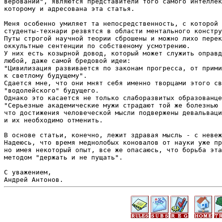
верований", являются представители того самого интеллек
которому и адресована эта статья.

Меня особенно умиляет та непосредственность, с которой 
студенты-технари резвятся в области ментального констру
Путы строгой научной теории сброшены и можно лихо перек
оккультные сентенции по собственому усмотрению.

У них есть козырной довод, который может служить оправд
любой, даже самой бредовой идеи:

"Цивилизация развивается по законам прогресса, от прими
к светлому будущему". 

Сдается мне, что они мнят себя именно творцами этого св
"водолейского" будущего.

Однако это касается не только слаборазвитых образованце
"Серьезные академические мужи страдают той же болезнью 
что достижения человеческой мысли подвержены девальваци
и их необходимо отменить.

В основе статьи, конечно, лежит здравая мысль - с невеж
Надеюсь, что время меднолобых коновалов от науки уже пр
но имея некоторый опыт, все же опасаюсь, что борьба эта
методом "держать и не пущать".

С уважением,
