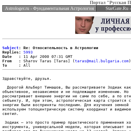
Портал "Русская 
Astrologer.ru - Фундаментальная Астрология
StarGate.Ru
Subject
: Re: Относительность в Астрологии
Replies:
5993
Date   :
From   :
 Sharov Taras [Taras] (
taras@mail.bulgaria.com
To     :
Здравствуйте, друзья.

  Дорогой Альберт Тимашов, Вы рассматриваете Зодиак как
объективное, независимое и не подлежащее изменению. Но 
рассматривает внешние энергии не сами по себе, а по отн
себъекту. И, при этом, астрологическая карта строится с
энергии были восприняты последним. Для изучения земной 
используем топоцентрическую систему координат и видимое
светил.

 Зодиак – это просто пример практического применения хо
инструмента, универсальной модели, которая описывает эн