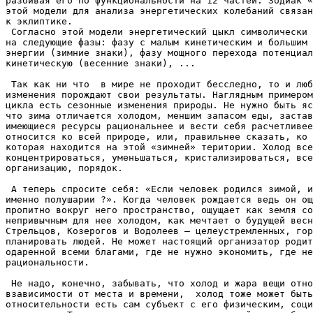
разбивая его по функциональности на 12 частей. Зодиак «
этой модели для анализа энергетических колебаний связан
к эклиптике.

 Согласно этой модели энергетический цыкл символически 
на следующие фазы: фазу с малым кинетическим и большим 
энергии (зимние знаки), фазу мощного перехода потенциал
кинетическую (весенние знаки), ...

 Так как ни что  в мире не проходит бесследно, то и люб
изменения порождают свои результаты. Наглядным примером
цикла есть сезонные изменения природы. Не нужно быть яс
что зима отличается холодом, меншим запасом еды, застав
имеющиеся ресурсы рациональнее и вести себя расчетливее
относится ко всей природе, или, правильнее сказать, ко 
которая находится на этой «зимней» територии. Холод все
концентрироваться, уменьшаться, кристализироваться, все
организацию, порядок.

 А теперь спросите себя: «Если человек родился зимой, и
именно полушарии ?». Когда человек рождается ведь он ощ
пропитно вокруг него пространство, ощущает как земля со
непривычным для нее холодом, как мечтает о будущей весн
Стрельцов, Козерогов и Водолеев – целеустремленных, гор
планировать людей. Не может настоящий организатор родит
одаренной всеми благами, где не нужно экономить, где не
рациональности.

 Не надо, конечно, забывать, что холод и жара вещи отно
взависимости от места и времени,  холод тоже может быть
относительности есть сам субъект с его физическим, соци