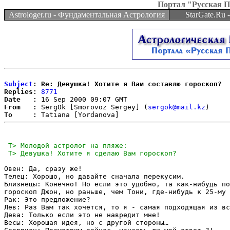
Портал "Русская 
Astrologer.ru - Фундаментальная Астрология
StarGate.Ru
Subject
: Re: Девушка! Хотите я Вам составлю гороскоп?
Replies:
8771
Date   :
From   :
 SergOk [Smorovoz Sergey] (
sergok@mail.kz
To     :
Овен: Да, сразу же!

Телец: Хорошо, но давайте сначала перекусим.

Близнецы: Конечно! Но если это удобно, та как-нибудь по
гороскоп Джон, но раньше, чем Тони, где-нибудь к 25-му 
Рак: Это предложение?

Лев: Раз Вам так хочется, то я - самая подходящая из вс
Дева: Только если это не навредит мне!

Весы: Хорошая идея, но с другой стороны…
