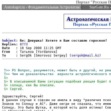
Портал "Русская 
Astrologer.ru - Фундаментальная Астрология
StarGate.Ru
Subject
: Re: Девушка! Хотите я Вам составлю гороскоп?
Replies:
8773
Date   :
From   :
To     :
 SergOk [Smorovoz Sergey] (
sergok@mail.kz
Здравствуйте, Сергей!

В данном случае я совсем не имела в виду "различия псих
Знаков по Солнцу и АС". Даже нигде не сказала, что имею
Солнцу. Это была Шутка, в которой есть доля истины! Сов