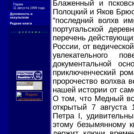
Блаженный и псковс
Париж
11 августа 1999 года
Полоцкий и Яков Брюс
Духовность и
оккультизм
"последний волхв им
Редкие книги
португальской дерев
перечень действующих
России, от ведическо
увлекательного по
документальной ос
приключенческий рома
пророчество волхва в
нашей истории от сам
О том, что Медный вс
открытый 7 августа 
Петра I, удивительн
этому безымянному к
держит ключи време