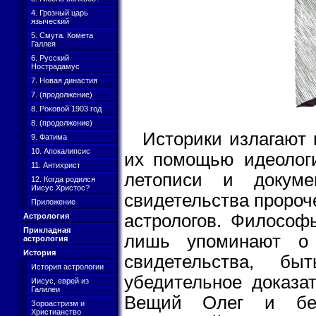
4. Грозный царь
языческий
5. Смута. Комета
Галлея
6. Русский
Нострадамус
7. Новая династия
7. (продолжение)
8. Роковой 1903 год
8. (продолжение)
Историки излагают 
9. Фатима
10. Апокалипсис
их помощью идеологи
11. Антихрист
летописи и докум
12. Когда родился
Иисус Христос?
свидетельства пророче
Приложение
астрологов. Философы
Астрология
Прикладная
лишь упоминают о
астрология
История
свидетельства, б
История астрологии
убедительное доказа
Иисус, еврей из
Галилеи
Вещий Олег и без
Зороастризм и
Христианство