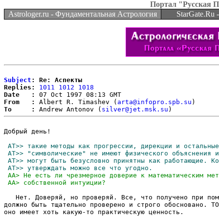
Портал "Русская 
Astrologer.ru - Фундаментальная Астрология
StarGate.Ru
Subject
: Re: Аспекты
Replies:
1011
1012
1018
Date   :
From   :
 Albert R. Timashev (
arta@infopro.spb.su
To     :
 Andrew Antonov (
silver@jet.msk.su
Добрый день!

   Нет. Доверяй, но проверяй. Все, что получено при пом
должно быть тщательно проверено и строго обосновано. ТО
оно имеет хоть какую-то практическую ценность.
