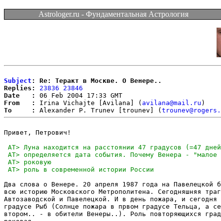
Astrologer.ru - Фундаментальная Астрология
Subject
: Re: Теракт в Москве. О Венере..
Replies:
23836
23846
Date   :
From   :
 Irina Vichajte [Avilana] (
avilana@mail.ru
To     :
 Alexander P. Trunev [trounev] (
trounev@rogers.
Привет, Петрович!  

Два слова о Венере. 20 апреля 1987 года на Павелецкой б
всю историю Московского Метрополитена. Сегодняшняя траг
Автозаводской и Павелецкой. И в день пожара, и сегодня 
градусе Рыб (Солнце пожара в првом градусе Тельца, а се
втором.. - в обители Венеры..). Роль повторяющихся град