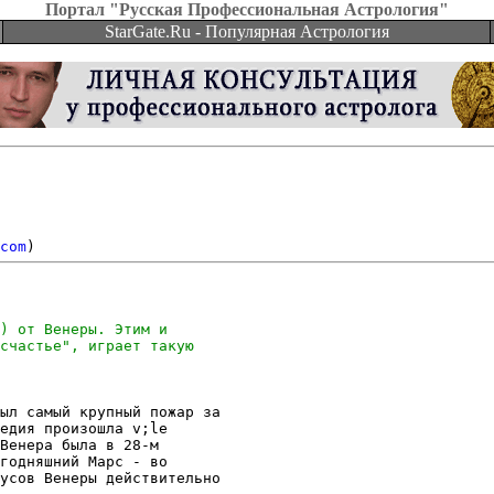
Портал "Русская Профессиональная Астрология"
StarGate.Ru - Популярная Астрология
com
ыл самый крупный пожар за

едия произошла v;le

Венера была в 28-м

годняшний Марс - во

усов Венеры действительно
